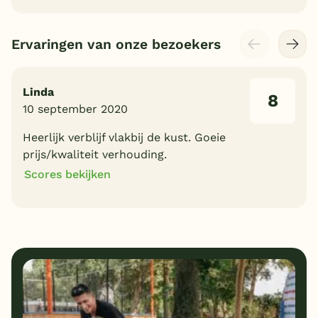
Ervaringen van onze bezoekers
Linda
8
10 september 2020
Heerlijk verblijf vlakbij de kust. Goeie
prijs/kwaliteit verhouding.
Scores bekijken
8
10
Algemene indruk
Ligging
8
8
Eten
Service
7
10
Bungalows
Kindvriendelijk
9
Prijs/kwaliteit