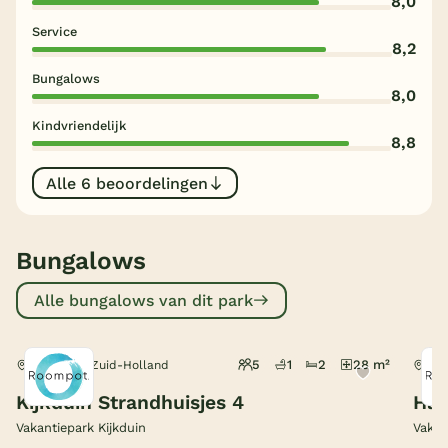
8,0
Service
België
8,2
Bungalows
Blog
8,0
Kindvriendelijk
Onze e-boeken
8,8
Alle 6 beoordelingen
Bungalows
Alle bungalows van dit park
5
1
2
28 m²
Den Haag, Zuid-Holland
Den
Kijkduin Strandhuisjes 4
Haa
Vakantiepark Kijkduin
Vakan