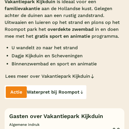
Vakantiepark Kijkduin
is ideaal voor een
familievakantie
aan de Hollandse kust. Gelegen
Overdekt zwembad
achter de duinen aan een rustig zandstrand.
Wildwaterbaan
Uitwaaien en luieren op het strand en plons op het
Roompot park het
overdekte zwembad
in en doen
Indoor speeltuin
mee met het
gratis sport en animatie
programma.
Alle populaire faciliteiten
U wandelt zo naar het strand
Keuzehulp
Dagje Kijkduin en Scheveningen
Binnenzwembad en sport en animatie
Bestemmingen
Lees meer over Vakantiepark Kijkduin
Nederland
Actie
Waterpret bij Roompot
Veluwe
Texel
Gasten over Vakantiepark Kijkduin
Limburg
Algemene indruk
Duitsland