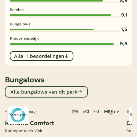
8,5
Service
België
9,1
Bungalows
Blog
7,5
Kindvriendelijk
Onze e-boeken
9,5
Alle 11 beoordelingen
Bungalows
Alle bungalows van dit park
6
3
3
96 m²
Arcen, Limburg
Arc
KVR6KC Comfort
Com
Roompot Klein Vink
Roomp