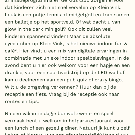
animatieprogramma en de kids club zorgen ervoor
dat kinderen zich niet snel vervelen op Klein Vink.
Leuk is een potje tennis of midgetgolf en trap samen
een balletje op het sportveld. Of wat dacht u van
glow in the dark minigolf? Ook dit zullen veel
kinderen spannend vinden! Maar de absolute
eyecatcher op Klein Vink, is het nieuwe indoor fun &
café². Hier vindt u een mix van digitale ervaringen in
combinatie met unieke indoor speelbelevingen. In de
avond bent u hier ook welkom voor een hapje en een
drankje, voor een sportwedstrijd op de LED wall of
kan u deelnemen aan een pub quiz of crazy bingo.
Wilt u de omgeving verkennen? Huur dan bij de
receptie een fiets. Vraag bij de receptie ook naar
routes en tips.
Na een vakantie dagje bomvol zwem- en speel
vermaak bent u welkom in hetparkrestaurant voor
een lunch of een gezellig diner. Natuurlijk kunt u zelf