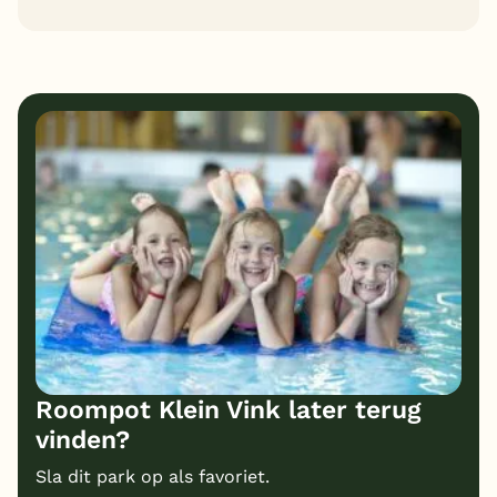
6
8
Algemene indruk
Ligging
7
7
Eten
Service
6
7
Bungalows
Kindvriendelijk
6
Prijs/kwaliteit
Roompot Klein Vink later terug
vinden?
Sla dit park op als favoriet.