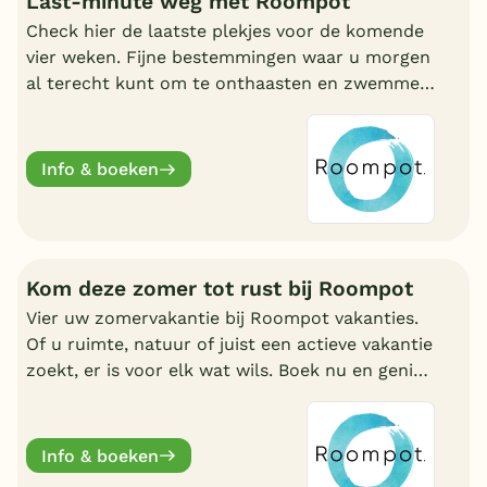
Last-minute weg met Roompot
Check hier de laatste plekjes voor de komende
vier weken. Fijne bestemmingen waar u morgen
al terecht kunt om te onthaasten en zwemmen.
Wat uw reden ook is, bij Roompot zit u goed.
Info & boeken
Kom deze zomer tot rust bij Roompot
Vier uw zomervakantie bij Roompot vakanties.
Of u ruimte, natuur of juist een actieve vakantie
zoekt, er is voor elk wat wils. Boek nu en geniet
deze zomervakantie van een welverdiende
break.
Info & boeken