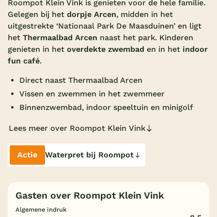
Roompot Klein Vink is genieten voor de hele familie.
Gelegen bij het
dorpje Arcen
, midden in het
Overdekt zwembad
uitgestrekte ‘Nationaal Park De Maasduinen’ en ligt
Wildwaterbaan
het
Thermaalbad Arcen
naast het park. Kinderen
genieten in het
overdekte zwembad
en in het
indoor
Indoor speeltuin
fun café
.
Alle populaire faciliteiten
Direct naast Thermaalbad Arcen
Keuzehulp
Vissen en zwemmen in het zwemmeer
Binnenzwembad, indoor speeltuin en minigolf
Bestemmingen
Lees meer over Roompot Klein Vink
Nederland
Actie
Waterpret bij Roompot
Veluwe
Texel
Gasten over Roompot Klein Vink
Limburg
Algemene indruk
Duitsland