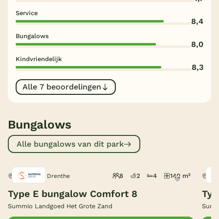
Service
België
8,4
Bungalows
Blog
8,0
Kindvriendelijk
8,3
Onze e-boeken
Alle 7 beoordelingen
Bungalows
Alle bungalows van dit park
8
2
4
140 m²
Hooghalen, Drenthe
Hoo
Type E bungalow Comfort 8
Typ
Summio Landgoed Het Grote Zand
Summ