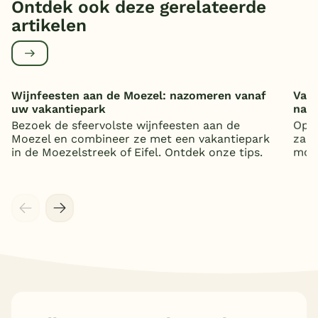
Ontdek ook deze gerelateerde
artikelen
Wijnfeesten aan de Moezel: nazomeren vanaf
Vaka
uw vakantiepark
nat
Bezoek de sfeervolste wijnfeesten aan de
Op z
Moezel en combineer ze met een vakantiepark
zand
in de Moezelstreek of Eifel. Ontdek onze tips.
mooi