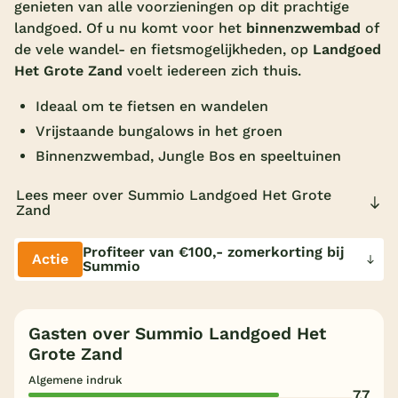
genieten van alle voorzieningen op dit prachtige
Overdekt zwembad
landgoed. Of u nu komt voor het
binnenzwembad
of
de vele wandel- en fietsmogelijkheden, op
Landgoed
Wildwaterbaan
Het Grote Zand
voelt iedereen zich thuis.
Indoor speeltuin
Ideaal om te fietsen en wandelen
Alle populaire faciliteiten
Vrijstaande bungalows in het groen
Binnenzwembad, Jungle Bos en speeltuinen
Keuzehulp
Lees meer over Summio Landgoed Het Grote
Zand
Bestemmingen
Profiteer van €100,- zomerkorting bij
Actie
Nederland
Summio
Veluwe
Texel
Gasten over Summio Landgoed Het
Grote Zand
Limburg
Algemene indruk
7,7
Duitsland