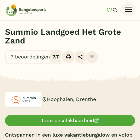
Mijn favori
Zoeken
Homepage
Summio Landgoed Het Grote
Last minutes
Zand
Top 12 aanbiedingen
7 beoordelingen
7,7
Zomervakantie
Nazomeren
Alle foto's (10)
Vakantiehuizen
Vakantiepark keuzehulp
Hooghalen, Drenthe
Onze vakantiegidsen
Toon beschikbaarheid
Vakantieparken
Ontspannen in een
luxe vakantiebungalow
en volop
Subtropisch zwembad