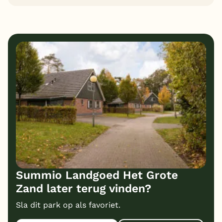
5
7
Algemene indruk
Ligging
6
6
Eten
Service
5
7
Bungalows
Kindvriendelijk
4
Prijs/kwaliteit
Summio Landgoed Het Grote
Zand later terug vinden?
Sla dit park op als favoriet.