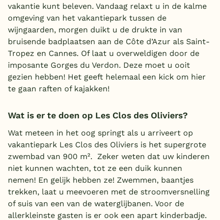
vakantie kunt beleven. Vandaag relaxt u in de kalme
België
omgeving van het vakantiepark tussen de
wijngaarden, morgen duikt u de drukte in van
Blog
bruisende badplaatsen aan de Côte d’Azur als Saint-
Tropez en Cannes. Of laat u overweldigen door de
imposante Gorges du Verdon. Deze moet u ooit
Onze e-boeken
gezien hebben! Het geeft helemaal een kick om hier
te gaan raften of kajakken!
Wat is er te doen op Les Clos des Oliviers?
Wat meteen in het oog springt als u arriveert op
vakantiepark Les Clos des Oliviers is het supergrote
zwembad van 900 m². Zeker weten dat uw kinderen
niet kunnen wachten, tot ze een duik kunnen
nemen! En gelijk hebben ze! Zwemmen, baantjes
trekken, laat u meevoeren met de stroomversnelling
of suis van een van de waterglijbanen. Voor de
allerkleinste gasten is er ook een apart kinderbadje.