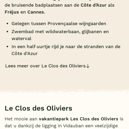
de bruisende badplaatsen aan de
Côte d’Azur
als
Overdekt zwembad
Fréjus
en
Cannes
.
Wildwaterbaan
Gelegen tussen Provençaalse wijngaarden
Indoor speeltuin
Zwembad met wildwaterbaan, glijbanen en
waterval
Alle populaire faciliteiten
In een half uurtje rijd je naar de stranden van de
Côte d'Azur
Keuzehulp
Lees meer over Le Clos des Oliviers
Bestemmingen
Nederland
Veluwe
Texel
Le Clos des Oliviers
Limburg
Het mooie aan
vakantiepark Les Clos des Oliviers
is
dat u dankzij de ligging in Vidauban een veelzijdige
Duitsland