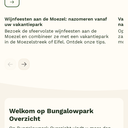
Wijnfeesten aan de Moezel: nazomeren vanaf
Vaka
uw vakantiepark
nat
Bezoek de sfeervolste wijnfeesten aan de
Op z
Moezel en combineer ze met een vakantiepark
zand
in de Moezelstreek of Eifel. Ontdek onze tips.
mooi
Welkom op Bungalowpark
Overzicht