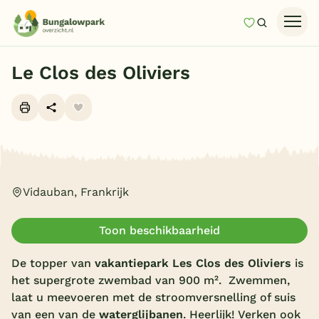
Mijn favori
Zoeken
Homepage
Le Clos des Oliviers
Last minutes
Top 12 aanbiedingen
Zomervakantie
Alle foto's (13)
Nazomeren
Vidauban, Frankrijk
Vakantiehuizen
Vakantiepark keuzehulp
Toon beschikbaarheid
Onze vakantiegidsen
De topper van
vakantiepark Les Clos des Oliviers
is
Vakantieparken
het supergrote zwembad van 900 m². Zwemmen,
laat u meevoeren met de stroomversnelling of suis
Subtropisch zwembad
van een van de
waterglijbanen
. Heerlijk! Verken ook