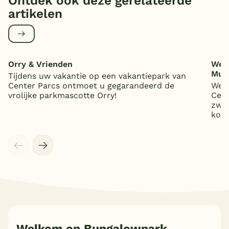
Ontdek ook deze gerelateerde
artikelen
Orry & Vrienden
Welk
Mun
Tijdens uw vakantie op een vakantiepark van
Center Parcs ontmoet u gegarandeerd de
We t
vrolijke parkmascotte Orry!
Cent
zwem
kom
Welkom op Bungalowpark