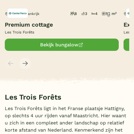
België
8
3
4
92 m²
Hattigny, Frankrijk
Hatt
Premium cottage
Exc
Blog
Les Trois Forêts
Les T
Onze e-boeken
Bekijk bungalow
Les Trois Forêts
Les Trois Forêts ligt in het Franse plaatsje Hattigny,
op slechts 4 uur rijden vanaf Maastricht. Hier waant
u zich in een compleet ander landschap op relatief
korte afstand van Nederland. Kenmerkend zijn het