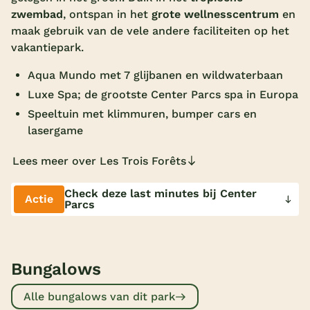
zwembad
, ontspan in het
grote
wellnesscentrum
en
Overdekt zwembad
maak gebruik van de vele andere faciliteiten op het
Wildwaterbaan
vakantiepark.
Indoor speeltuin
Aqua Mundo met 7 glijbanen en wildwaterbaan
Luxe Spa; de grootste Center Parcs spa in Europa
Alle populaire faciliteiten
Speeltuin met klimmuren, bumper cars en
lasergame
Keuzehulp
Lees meer over Les Trois Forêts
Bestemmingen
Check deze last minutes bij Center
Actie
Nederland
Parcs
Veluwe
Texel
Bungalows
Limburg
Alle bungalows van dit park
Duitsland