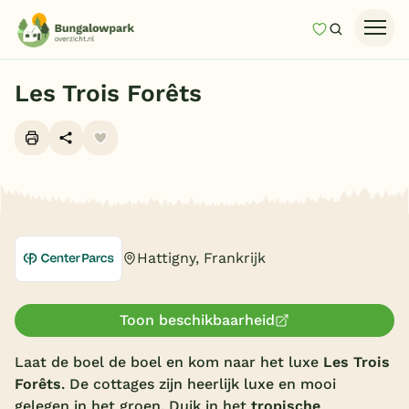
Mijn favori
Zoeken
Homepage
Les Trois Forêts
Last minutes
Top 12 aanbiedingen
Zomervakantie
Alle foto's (17)
Nazomeren
Vakantiehuizen
Hattigny, Frankrijk
Vakantiepark keuzehulp
Onze vakantiegidsen
Toon beschikbaarheid
Vakantieparken
Laat de boel de boel en kom naar het luxe
Les Trois
Forêts
. De cottages zijn heerlijk luxe en mooi
Subtropisch zwembad
gelegen in het groen. Duik in het
tropische