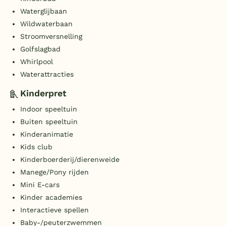
Waterglijbaan
Wildwaterbaan
Stroomversnelling
Golfslagbad
Whirlpool
Waterattracties
Kinderpret
Indoor speeltuin
Buiten speeltuin
Kinderanimatie
Kids club
Kinderboerderij/dierenweide
Manege/Pony rijden
Mini E-cars
Kinder academies
Interactieve spellen
Baby-/peuterzwemmen