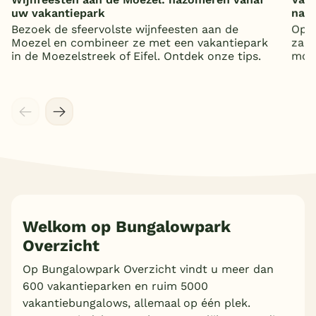
uw vakantiepark
nat
Bezoek de sfeervolste wijnfeesten aan de
Op z
Moezel en combineer ze met een vakantiepark
zand
in de Moezelstreek of Eifel. Ontdek onze tips.
mooi
Welkom op Bungalowpark
Overzicht
Meer inladen
Op Bungalowpark Overzicht vindt u meer dan
600 vakantieparken en ruim 5000
vakantiebungalows, allemaal op één plek.