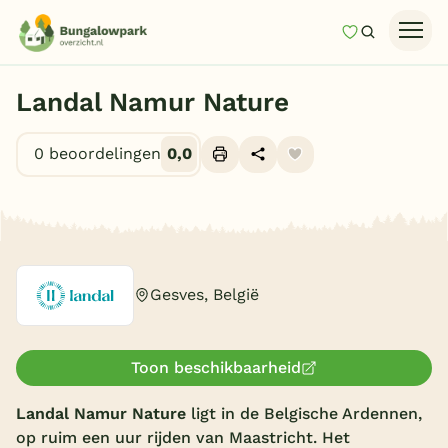
Mijn favori
Zoeken
Homepage
Landal Namur Nature
Last minutes
0 beoordelingen
0,0
Top 12 aanbiedingen
Zomervakantie
Alle foto's (11)
Nazomeren
Vakantiehuizen
Gesves, België
Vakantiepark keuzehulp
Onze vakantiegidsen
Toon beschikbaarheid
Vakantieparken
Landal Namur Nature
ligt in de Belgische Ardennen,
op ruim een uur rijden van Maastricht. Het
Subtropisch zwembad