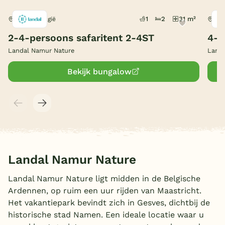
België
1
2
31 m²
Gesves, België
Ges
2-4-persoons safaritent 2-4ST
4-p
Blog
Landal Namur Nature
Landa
Onze e-boeken
Bekijk bungalow
Landal Namur Nature
Landal Namur Nature ligt midden in de Belgische
Ardennen, op ruim een uur rijden van Maastricht.
Het vakantiepark bevindt zich in Gesves, dichtbij de
historische stad Namen. Een ideale locatie waar u