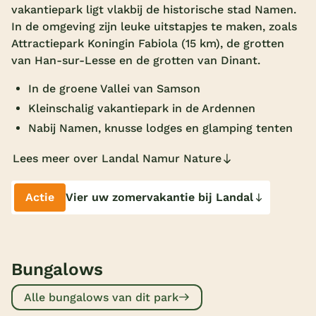
vakantiepark ligt vlakbij de historische stad Namen.
Overdekt zwembad
In de omgeving zijn leuke uitstapjes te maken, zoals
Attractiepark Koningin Fabiola (15 km), de grotten
Wildwaterbaan
van Han-sur-Lesse en de grotten van Dinant.
Indoor speeltuin
In de groene Vallei van Samson
Alle populaire faciliteiten
Kleinschalig vakantiepark in de Ardennen
Nabij Namen, knusse lodges en glamping tenten
Keuzehulp
Lees meer over Landal Namur Nature
Bestemmingen
Actie
Vier uw zomervakantie bij Landal
Nederland
Veluwe
Texel
Bungalows
Limburg
Alle bungalows van dit park
Duitsland