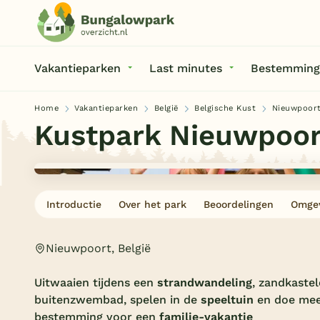
Vakantieparken
Last minutes
Bestemming
Home
Vakantieparken
België
Belgische Kust
Nieuwpoor
Kustpark Nieuwpoor
Introductie
Over het park
Beoordelingen
Omge
Nieuwpoort, België
Uitwaaien tijdens een
strandwandeling
, zandkastel
buitenzwembad, spelen in de
speeltuin
en doe mee
bestemming voor een
familie-vakantie