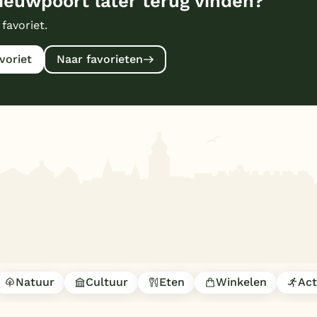
ieuwpoort later terug vinden?
 favoriet.
voriet
Naar favorieten
Natuur
Cultuur
Eten
Winkelen
Act