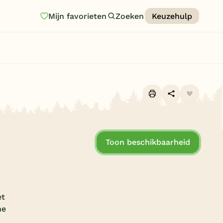
Mijn favorieten
Zoeken
Keuzehulp
Homepage
Last minutes
Top 12 aanbiedingen
Zomervakantie
Alle foto's (16)
Nazomeren
Toon beschikbaarheid
Vakantiehuizen
Vakantiepark keuzehulp
Onze vakantiegidsen
et
Vakantieparken
ne