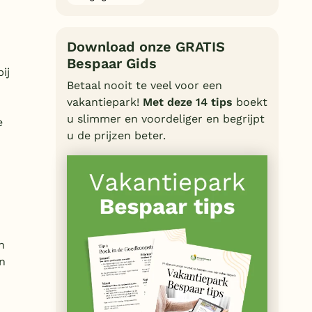
Duitsland
België
Download onze GRATIS
Bespaar Gids
ij
Blog
Betaal nooit te veel voor een
vakantiepark!
Met deze 14 tips
boekt
Onze e-boeken
u slimmer en voordeliger en begrijpt
e
u de prijzen beter.
n
jn