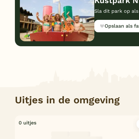
Kustpark N
Sla dit park op als
Opslaan als fa
Uitjes in de omgeving
0 uitjes