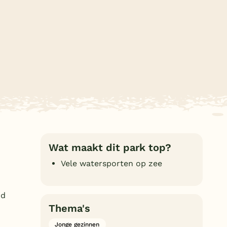
Subtropisch zwembad
Overdekt zwembad
Wildwaterbaan
Indoor speeltuin
Alle populaire faciliteiten
Keuzehulp
Bestemmingen
Wat maakt dit park top?
Nederland
Vele watersporten op zee
Veluwe
rd
Texel
Thema's
Limburg
Jonge gezinnen