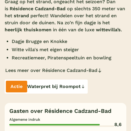
Graag op het strand, ongeacht het seizoen? Dan
is
Résidence Cadzand-Bad
op slechts 350 meter van
Overdekt zwembad
het
strand
perfect! Wandelen over het strand en
Wildwaterbaan
struin door de duinen. Na zo’n fijn dagje is het
heerlijk thuiskomen
in één van de luxe
witte
villa’s
.
Indoor speeltuin
Dagje Brugge en Knokke
Alle populaire faciliteiten
Witte villa's met eigen steiger
Keuzehulp
Recreatiemeer, Piratenspeeltuin en bowling
Lees meer over Résidence Cadzand-Bad
Bestemmingen
Nederland
Actie
Waterpret bij Roompot
Veluwe
Texel
Gasten over Résidence Cadzand-Bad
Limburg
Algemene indruk
8,6
Duitsland