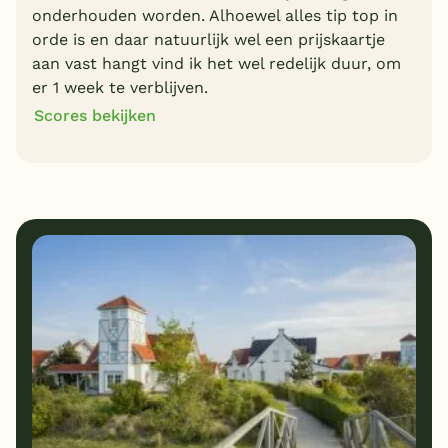
onderhouden worden. Alhoewel alles tip top in
orde is en daar natuurlijk wel een prijskaartje
aan vast hangt vind ik het wel redelijk duur, om
er 1 week te verblijven.
Scores bekijken
8
10
Algemene indruk
Ligging
8
8
Eten
Service
9
8
Bungalows
Kindvriendelijk
7
Prijs/kwaliteit