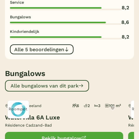
Service
8,2
België
Bungalows
8,6
Blog
Kindvriendelijk
8,2
Onze e-boeken
Alle 5 beoordelingen
Bungalows
Alle bungalows van dit park
6
2
3
101 m²
Cadzand, Zeeland
Cad
Watervilla 6A Luxe
Wat
Résidence Cadzand-Bad
Rési
Bekijk bungalow