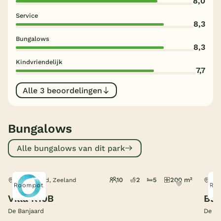
8,0
Service
België
8,3
Bungalows
Blog
8,3
Kindvriendelijk
Onze e-boeken
7,7
Alle 3 beoordelingen
Bungalows
Alle bungalows van dit park
10
2
5
200 m²
Kamperland, Zeeland
Kam
Villa R10B
Bun
De Banjaard
De Ba