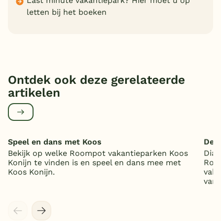
Last minute vakantiepark? Hier moet u op
letten bij het boeken
Ontdek ook deze gerelateerde
artikelen
Speel en dans met Koos
De B
Bekijk op welke Roompot vakantieparken Koos
Dial
Konijn te vinden is en speel en dans mee met
Room
Koos Konijn.
vaka
van 