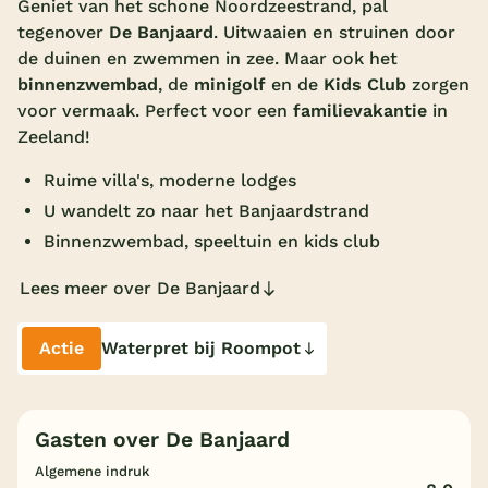
Geniet van het schone Noordzeestrand, pal
tegenover
De Banjaard
. Uitwaaien en struinen door
Overdekt zwembad
de duinen en zwemmen in zee. Maar ook het
Wildwaterbaan
binnenzwembad
, de
minigolf
en de
Kids Club
zorgen
voor vermaak. Perfect voor een
familievakantie
in
Indoor speeltuin
Zeeland!
Alle populaire faciliteiten
Ruime villa's, moderne lodges
Keuzehulp
U wandelt zo naar het Banjaardstrand
Binnenzwembad, speeltuin en kids club
Bestemmingen
Lees meer over De Banjaard
Nederland
Actie
Waterpret bij Roompot
Veluwe
Texel
Gasten over De Banjaard
Limburg
Algemene indruk
Duitsland