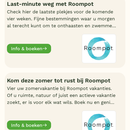
Last-minute weg met Roompot
Check hier de laatste plekjes voor de komende
vier weken. Fijne bestemmingen waar u morgen
al terecht kunt om te onthaasten en zwemmen.
Wat uw reden ook is, bij Roompot zit u goed.
Info & boeken
Kom deze zomer tot rust bij Roompot
Vier uw zomervakantie bij Roompot vakanties.
Of u ruimte, natuur of juist een actieve vakantie
zoekt, er is voor elk wat wils. Boek nu en geniet
deze zomervakantie van een welverdiende
break.
Info & boeken