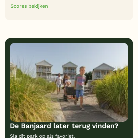
Scores bekijken
8
9
Algemene indruk
Ligging
7
7
Eten
Service
6
5
Bungalows
Kindvriendelijk
5
Prijs/kwaliteit
De Banjaard later terug vinden?
Sla dit park op als favoriet.