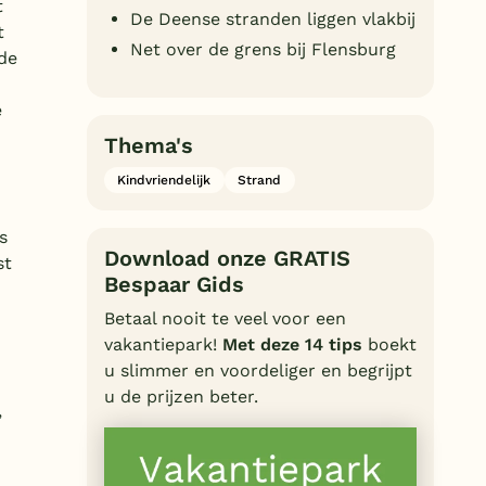
t
De Deense stranden liggen vlakbij
Duitsland
t
Net over de grens bij Flensburg
de
België
e
Blog
Thema's
Onze e-boeken
Kindvriendelijk
Strand
s
Download onze GRATIS
st
Bespaar Gids
Betaal nooit te veel voor een
vakantiepark!
Met deze 14 tips
boekt
u slimmer en voordeliger en begrijpt
u de prijzen beter.
,