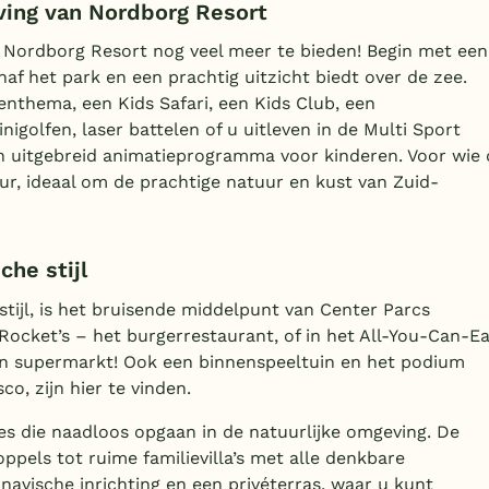
ving van Nordborg Resort
 Nordborg Resort nog veel meer te bieden! Begin met een
anaf het park en een prachtig uitzicht biedt over de zee.
enthema, een Kids Safari, een Kids Club, een
igolfen, laser battelen of u uitleven in de Multi Sport
n uitgebreid animatieprogramma voor kinderen. Voor wie 
uur, ideaal om de prachtige natuur en kust van Zuid-
he stijl
ijl, is het bruisende middelpunt van Center Parcs
ocket’s – het burgerrestaurant, of in het All-You-Can-Ea
een supermarkt! Ook een binnenspeeltuin en het podium
co, zijn hier te vinden.
s die naadloos opgaan in de natuurlijke omgeving. De
pels tot ruime familievilla’s met alle denkbare
inavische inrichting en een privéterras, waar u kunt