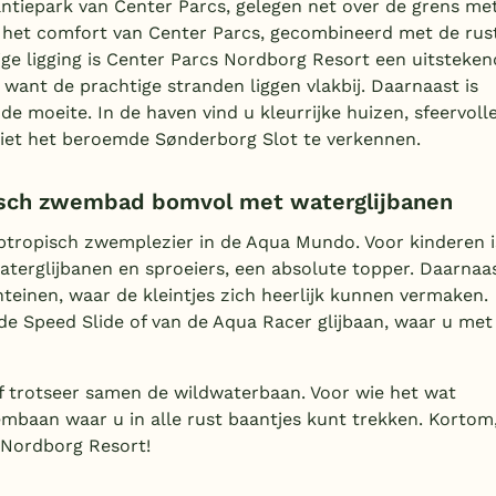
ntiepark van Center Parcs, gelegen net over de grens me
n het comfort van Center Parcs, gecombineerd met de rus
ge ligging is Center Parcs Nordborg Resort een uitsteken
 want de prachtige stranden liggen vlakbij. Daarnaast is
 moeite. In de haven vind u kleurrijke huizen, sfeervoll
 niet het beroemde Sønderborg Slot te verkennen.
isch zwembad bomvol met waterglijbanen
btropisch zwemplezier in de Aqua Mundo. Voor kinderen i
aterglijbanen en sproeiers, een absolute topper. Daarnaa
teinen, waar de kleintjes zich heerlijk kunnen vermaken.
de Speed Slide of van de Aqua Racer glijbaan, waar u met
f trotseer samen de wildwaterbaan. Voor wie het wat
embaan waar u in alle rust baantjes kunt trekken. Kortom
 Nordborg Resort!