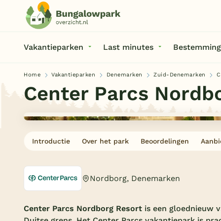
Vakantieparken
Last minutes
Bestemming
Home
Vakantieparken
Denemarken
Zuid-Denemarken
C
Center Parcs Nordbo
Introductie
Over het park
Beoordelingen
Aanbi
Nordborg, Denemarken
Center Parcs Nordborg Resort
is een gloednieuw v
Duitse grens. Het Center Parcs vakantiepark is pra