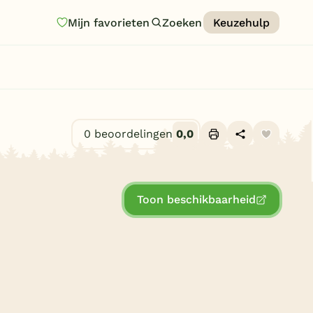
Mijn favorieten
Zoeken
Keuzehulp
Homepage
Last minutes
Top 12 aanbiedingen
0 beoordelingen
0,0
Zomervakantie
Alle foto's (16)
Nazomeren
Toon beschikbaarheid
Vakantiehuizen
Vakantiepark keuzehulp
Onze vakantiegidsen
Vakantieparken