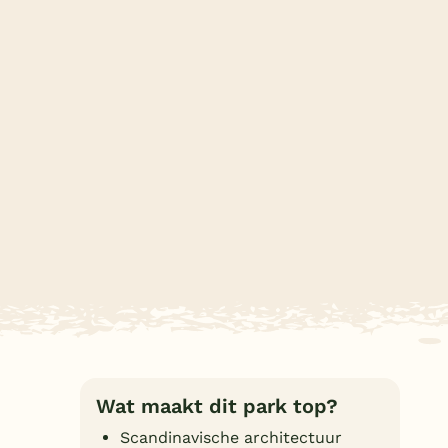
Subtropisch zwembad
Overdekt zwembad
Wildwaterbaan
Indoor speeltuin
Alle populaire faciliteiten
Keuzehulp
Bestemmingen
Nederland
Veluwe
Texel
Wat maakt dit park top?
Limburg
Scandinavische architectuur