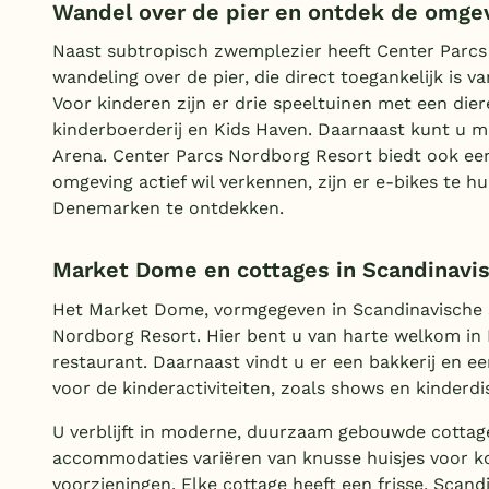
Wandel over de pier en ontdek de omge
Naast subtropisch zwemplezier heeft Center Parcs
wandeling over de pier, die direct toegankelijk is v
Voor kinderen zijn er drie speeltuinen met een dier
kinderboerderij en Kids Haven. Daarnaast kunt u min
Arena. Center Parcs Nordborg Resort biedt ook ee
omgeving actief wil verkennen, zijn er e-bikes te h
Denemarken te ontdekken.
Market Dome en cottages in Scandinavisc
Het Market Dome, vormgegeven in Scandinavische st
Nordborg Resort. Hier bent u van harte welkom in R
restaurant. Daarnaast vindt u er een bakkerij en 
voor de kinderactiviteiten, zoals shows en kinderdis
U verblijft in moderne, duurzaam gebouwde cottage
accommodaties variëren van knusse huisjes voor kop
voorzieningen. Elke cottage heeft een frisse, Scand