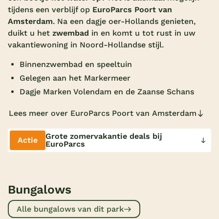
tijdens een verblijf op
EuroParcs Poort van
Overdekt zwembad
Amsterdam
. Na een dagje oer-Hollands genieten,
Wildwaterbaan
duikt u het
zwembad
in en komt u tot rust in uw
vakantiewoning in Noord-Hollandse stijl.
Indoor speeltuin
Binnenzwembad en speeltuin
Alle populaire faciliteiten
Gelegen aan het Markermeer
Dagje Marken Volendam en de Zaanse Schans
Keuzehulp
Lees meer over EuroParcs Poort van Amsterdam
Bestemmingen
Grote zomervakantie deals bij
Actie
EuroParcs
Nederland
Veluwe
Texel
Bungalows
Limburg
Alle bungalows van dit park
Duitsland