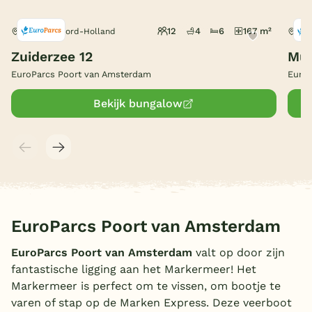
België
12
4
6
167 m²
Uitdam, Noord-Holland
Uit
Zuiderzee 12
Mun
Blog
EuroParcs Poort van Amsterdam
EuroP
Onze e-boeken
Bekijk bungalow
EuroParcs Poort van Amsterdam
EuroParcs Poort van Amsterdam
valt op door zijn
fantastische ligging aan het Markermeer! Het
Markermeer is perfect om te vissen, om bootje te
varen of stap op de Marken Express. Deze veerboot