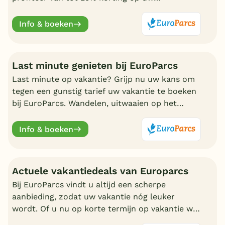
zomervakantie.
Info & boeken
Last minute genieten bij EuroParcs
Last minute op vakantie? Grijp nu uw kans om
tegen een gunstig tarief uw vakantie te boeken
bij EuroParcs. Wandelen, uitwaaien op het
strand, zwemmen en nadien genieten in uw
eigen bungalow
Info & boeken
Actuele vakantiedeals van Europarcs
Bij EuroParcs vindt u altijd een scherpe
aanbieding, zodat uw vakantie nóg leuker
wordt. Of u nu op korte termijn op vakantie wilt
of liever vroeg boekt, EuroParcs heeft altijd