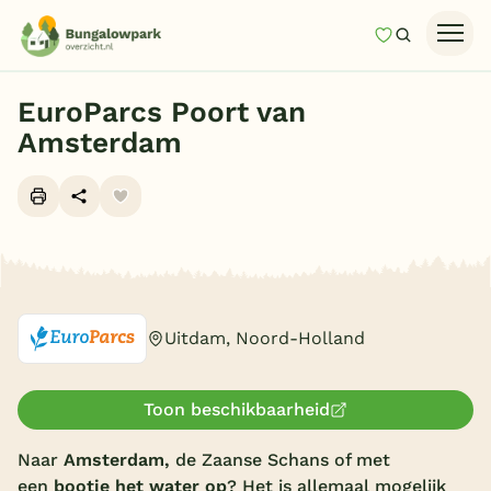
Mijn favori
Zoeken
Homepage
EuroParcs Poort van
Last minutes
Amsterdam
Top 12 aanbiedingen
Zomervakantie
Nazomeren
Alle foto's (10)
Vakantiehuizen
Vakantiepark keuzehulp
Uitdam, Noord-Holland
Onze vakantiegidsen
Toon beschikbaarheid
Vakantieparken
Naar
Amsterdam,
de Zaanse Schans of met
Subtropisch zwembad
een
bootje het water op
? Het is allemaal mogelijk