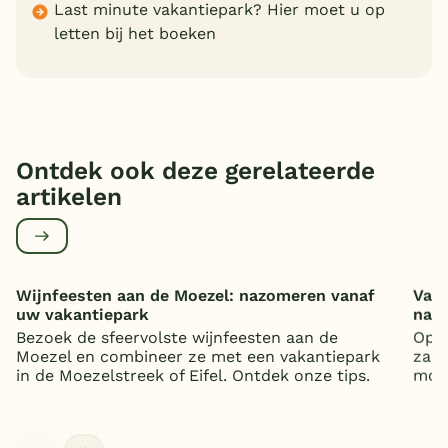
Last minute vakantiepark? Hier moet u op
letten bij het boeken
Ontdek ook deze gerelateerde
artikelen
Wijnfeesten aan de Moezel: nazomeren vanaf
Vaka
uw vakantiepark
nat
Bezoek de sfeervolste wijnfeesten aan de
Op z
Moezel en combineer ze met een vakantiepark
zand
in de Moezelstreek of Eifel. Ontdek onze tips.
mooi