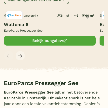
België
6
1
3
66 m²
Presseggen, Oostenrijk
Pre
Blog
Wulfenia 6
Ede
EuroParcs Pressegger See
EuroP
Onze e-boeken
Bekijk bungalow
EuroParcs Pressegger See
EuroParcs Pressegger See
ligt in het betoverende
Karinthië in Oostenrijk. Dit vakantiepark is het hele
jaar door een ideale vakantiebestemming. Geniet ’s