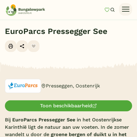
Mijn favori
Zoeken
Homepage
EuroParcs Pressegger See
Last minutes
Top 12 aanbiedingen
Zomervakantie
Alle foto's (10)
Nazomeren
Vakantiehuizen
Presseggen, Oostenrijk
Vakantiepark keuzehulp
Onze vakantiegidsen
Toon beschikbaarheid
Bij
EuroParcs Pressegger See
in het Oostenrijkse
Vakantieparken
Karinthië ligt de natuur aan uw voeten. In de zomer
Subtropisch zwembad
wandelt u door de
groene bergen of duikt u in het