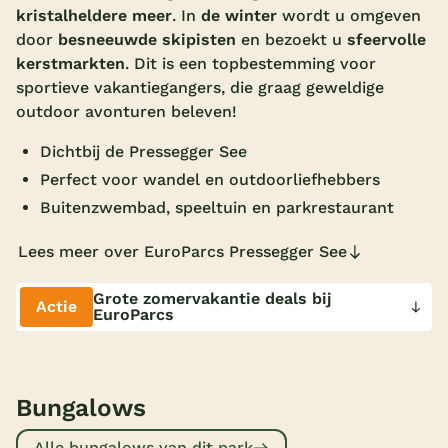
kristalheldere meer
. In
de winter
wordt u omgeven
Overdekt zwembad
door
besneeuwde skipisten
en bezoekt u
sfeervolle
kerstmarkten
. Dit is een topbestemming voor
Wildwaterbaan
sportieve vakantiegangers, die graag geweldige
Indoor speeltuin
outdoor avonturen beleven!
Alle populaire faciliteiten
Dichtbij de Pressegger See
Perfect voor wandel en outdoorliefhebbers
Keuzehulp
Buitenzwembad, speeltuin en parkrestaurant
Bestemmingen
Lees meer over EuroParcs Pressegger See
Nederland
Grote zomervakantie deals bij
Actie
EuroParcs
Veluwe
Texel
Bungalows
Limburg
Duitsland
Alle bungalows van dit park