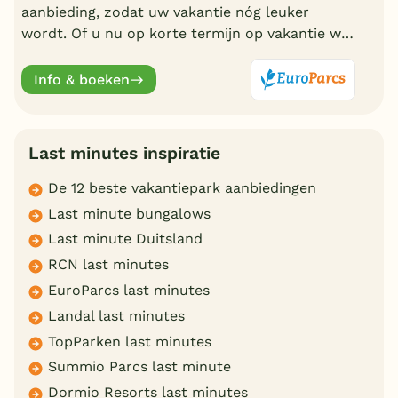
aanbieding, zodat uw vakantie nóg leuker
wordt. Of u nu op korte termijn op vakantie wilt
of liever vroeg boekt, EuroParcs heeft altijd
actuele vakantiedeals.
Info & boeken
Last minutes inspiratie
De 12 beste vakantiepark aanbiedingen
Last minute bungalows
Last minute Duitsland
RCN last minutes
EuroParcs last minutes
Landal last minutes
TopParken last minutes
Summio Parcs last minute
Dormio Resorts last minutes