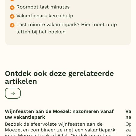
Roompot last minutes
Vakantiepark keuzehulp
Last minute vakantiepark? Hier moet u op
letten bij het boeken
Ontdek ook deze gerelateerde
artikelen
Wijnfeesten aan de Moezel: nazomeren vanaf
Vaka
uw vakantiepark
nat
Bezoek de sfeervolste wijnfeesten aan de
Op z
Moezel en combineer ze met een vakantiepark
zand
in de Moezelstreek of Eifel. Ontdek onze tips.
mooi