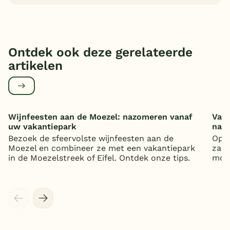
Ontdek ook deze gerelateerde
artikelen
Wijnfeesten aan de Moezel: nazomeren vanaf
Vaka
uw vakantiepark
nat
Bezoek de sfeervolste wijnfeesten aan de
Op z
Moezel en combineer ze met een vakantiepark
zand
in de Moezelstreek of Eifel. Ontdek onze tips.
mooi