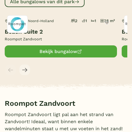
Alle bungalows van dit park
België
2
1
1
28 m²
Zandvoort, Noord-Holland
Zan
Blog
Beach Suite 2
Bea
Roompot Zandvoort
Room
Onze e-boeken
Bekijk bungalow
Roompot Zandvoort
Roompot Zandvoort ligt pal aan het strand van
Zandvoort! Ideaal, want binnen enkele
wandelminuten staat u met uw voeten in het zand!