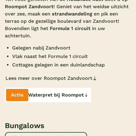
Roompot Zandvoort
! Geniet van het weidse uitzicht
Overdekt zwembad
over zee, maak een
strandwandeling
en pik een
Wildwaterbaan
terras op de gezellige boulevard van Zandvoort!
Bovendien ligt het
Formule 1 circuit
in uw
Indoor speeltuin
achtertuin.
Alle populaire faciliteiten
Gelegen nabij Zandvoort
Vlak naast het Formule 1 circuit
Keuzehulp
Cottages gelegen in een duinlandschap
Bestemmingen
Lees meer over Roompot Zandvoort
Nederland
Actie
Waterpret bij Roompot
Veluwe
Texel
Limburg
Bungalows
Duitsland