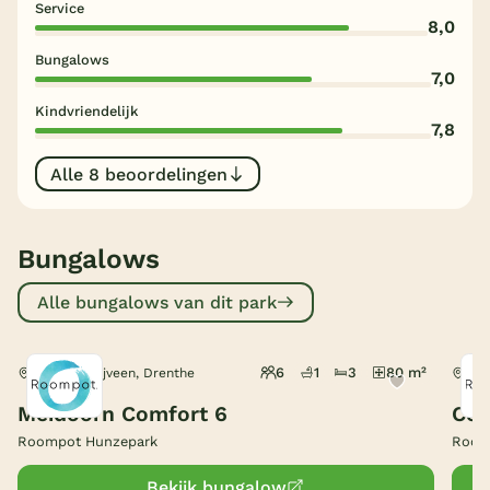
Service
8,0
België
Bungalows
7,0
Blog
Kindvriendelijk
7,8
Onze e-boeken
Alle 8 beoordelingen
Bungalows
Alle bungalows van dit park
6
1
3
80 m²
Gasselternijveen, Drenthe
Gas
Meidoorn Comfort 6
Com
Roompot Hunzepark
Room
Bekijk bungalow