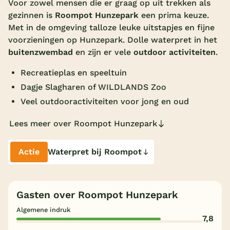
Voor zowel mensen die er graag op uit trekken als
gezinnen is
Roompot Hunzepark
een prima keuze.
Overdekt zwembad
Met in de omgeving talloze leuke uitstapjes en fijne
Wildwaterbaan
voorzieningen op Hunzepark. Dolle waterpret in het
buitenzwembad
en zijn er vele
outdoor activiteiten
.
Indoor speeltuin
Recreatieplas en speeltuin
Alle populaire faciliteiten
Dagje Slagharen of WILDLANDS Zoo
Keuzehulp
Veel outdooractiviteiten voor jong en oud
Lees meer over Roompot Hunzepark
Bestemmingen
Nederland
Actie
Waterpret bij Roompot
Veluwe
Texel
Gasten over Roompot Hunzepark
Limburg
Algemene indruk
7,8
Duitsland