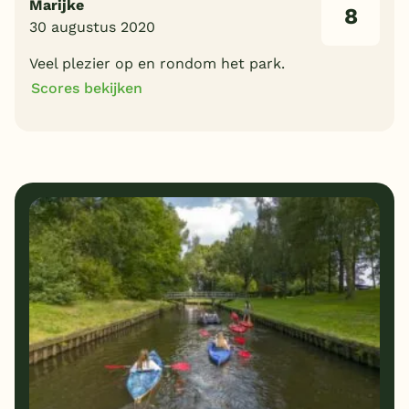
Marijke
8
30 augustus 2020
Veel plezier op en rondom het park.
Scores bekijken
8
8
Algemene indruk
Ligging
8
8
Eten
Service
7
9
Bungalows
Kindvriendelijk
8
Prijs/kwaliteit