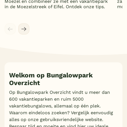
Moezel en combineer ze met een vakantiepark
zand
in de Moezelstreek of Eifel. Ontdek onze tips.
mooi
Meer inladen
Welkom op Bungalowpark
Overzicht
Op Bungalowpark Overzicht vindt u meer dan
600 vakantieparken en ruim 5000
vakantiebungalows, allemaal op één plek.
Waarom eindeloos zoeken? Vergelijk eenvoudig
alles op onze gebruiksvriendelijke website.
Bespaar tijd en moeite en vind hier uw ideale