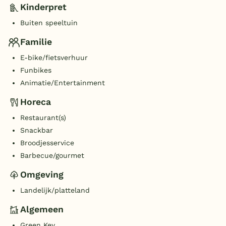
Kinderpret
Buiten speeltuin
Familie
E-bike/fietsverhuur
Funbikes
Animatie/Entertainment
Horeca
Restaurant(s)
Snackbar
Broodjesservice
Barbecue/gourmet
Omgeving
Landelijk/platteland
Algemeen
Green Key