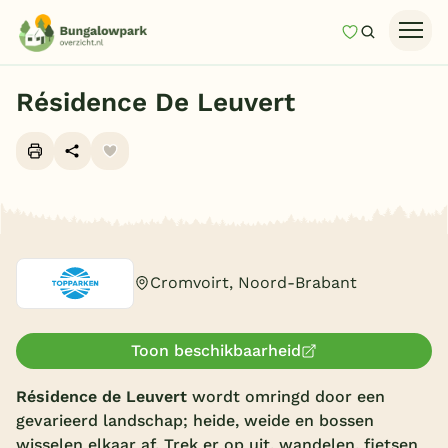
Mijn favori
Zoeken
Homepage
Résidence De Leuvert
Last minutes
Top 12 aanbiedingen
Zomervakantie
Alle foto's (14)
Nazomeren
Vakantiehuizen
Cromvoirt, Noord-Brabant
Vakantiepark keuzehulp
Onze vakantiegidsen
Toon beschikbaarheid
Vakantieparken
Résidence de Leuvert
wordt omringd door een
gevarieerd landschap; heide, weide en bossen
Subtropisch zwembad
wisselen elkaar af. Trek er op uit, wandelen, fietsen