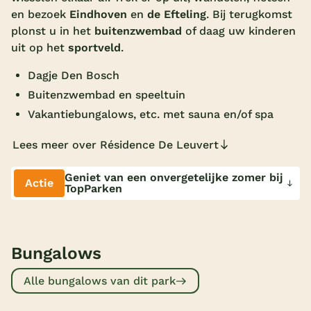
en bezoek
Eindhoven
en
de Efteling
. Bij terugkomst
Overdekt zwembad
plonst u in het
buitenzwembad
of daag uw kinderen
Wildwaterbaan
uit op het
sportveld
.
Indoor speeltuin
Dagje Den Bosch
Buitenzwembad en speeltuin
Alle populaire faciliteiten
Vakantiebungalows, etc. met sauna en/of spa
Keuzehulp
Lees meer over Résidence De Leuvert
Bestemmingen
Geniet van een onvergetelijke zomer bij
Actie
TopParken
Nederland
Veluwe
Bungalows
Texel
Alle bungalows van dit park
Limburg
Duitsland