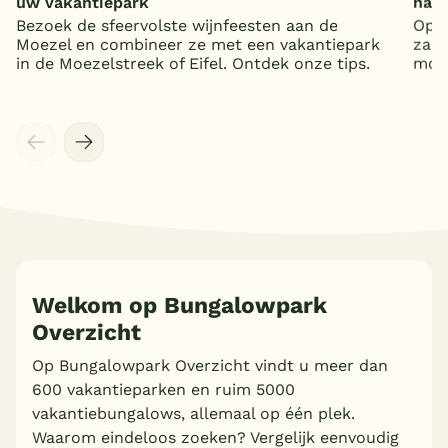
uw vakantiepark
nat
Bezoek de sfeervolste wijnfeesten aan de
Op z
Moezel en combineer ze met een vakantiepark
zand
in de Moezelstreek of Eifel. Ontdek onze tips.
mooi
Welkom op Bungalowpark
Meer inladen
Overzicht
Op Bungalowpark Overzicht vindt u meer dan
600 vakantieparken en ruim 5000
vakantiebungalows, allemaal op één plek.
Waarom eindeloos zoeken? Vergelijk eenvoudig