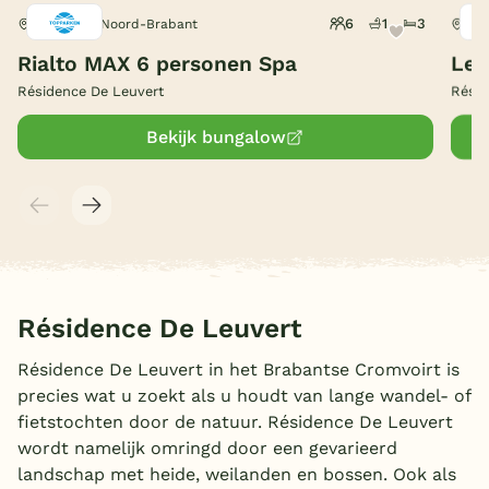
6
1
3
Cromvoirt, Noord-Brabant
Cro
België
Rialto MAX 6 personen Spa
Lei
Blog
Résidence De Leuvert
Résid
Bekijk bungalow
Onze e-boeken
Résidence De Leuvert
Résidence De Leuvert in het Brabantse Cromvoirt is
precies wat u zoekt als u houdt van lange wandel- of
fietstochten door de natuur. Résidence De Leuvert
wordt namelijk omringd door een gevarieerd
landschap met heide, weilanden en bossen. Ook als