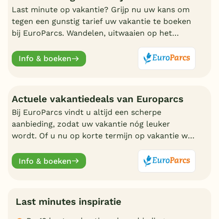
Last minute op vakantie? Grijp nu uw kans om
tegen een gunstig tarief uw vakantie te boeken
bij EuroParcs. Wandelen, uitwaaien op het
strand, zwemmen en nadien genieten in uw
eigen bungalow
Info & boeken
Actuele vakantiedeals van Europarcs
Bij EuroParcs vindt u altijd een scherpe
aanbieding, zodat uw vakantie nóg leuker
wordt. Of u nu op korte termijn op vakantie wilt
of liever vroeg boekt, EuroParcs heeft altijd
actuele vakantiedeals.
Info & boeken
Last minutes inspiratie