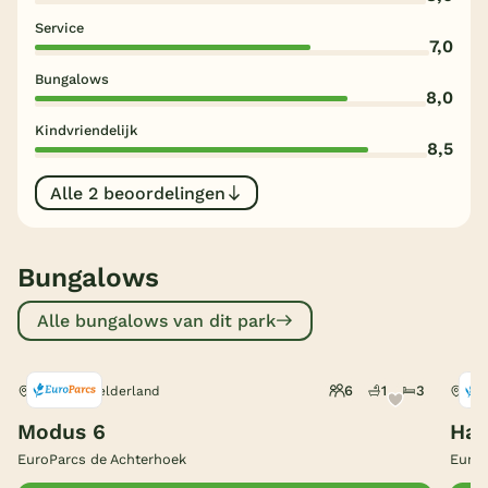
Service
België
7,0
Bungalows
Blog
8,0
Kindvriendelijk
8,5
Onze e-boeken
Alle 2 beoordelingen
Bungalows
Alle bungalows van dit park
6
1
3
Lochem, Gelderland
Loc
Modus 6
Hac
EuroParcs de Achterhoek
EuroP