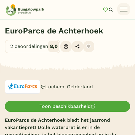
Mijn favori
Zoeken
Homepage
EuroParcs de Achterhoek
Last minutes
2 beoordelingen
8,0
Top 12 aanbiedingen
Zomervakantie
Alle foto's (10)
Nazomeren
Vakantiehuizen
Lochem, Gelderland
Vakantiepark keuzehulp
Onze vakantiegidsen
Toon beschikbaarheid
Vakantieparken
EuroParcs de Achterhoek
biedt het jaarrond
vakantiepret! Dolle waterpret is er in de
Subtropisch zwembad
recreatievijver
, in het binnenzwembad en in de