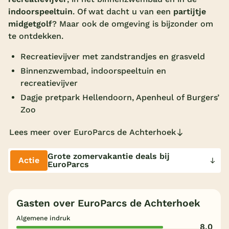
indoorspeeltuin
. Of wat dacht u van een
partijtje
Overdekt zwembad
midgetgolf
? Maar ook de omgeving is bijzonder om
Wildwaterbaan
te ontdekken.
Indoor speeltuin
Recreatievijver met zandstrandjes en grasveld
Binnenzwembad, indoorspeeltuin en
Alle populaire faciliteiten
recreatievijver
Keuzehulp
Dagje pretpark Hellendoorn, Apenheul of Burgers’
Zoo
Bestemmingen
Lees meer over EuroParcs de Achterhoek
Nederland
Grote zomervakantie deals bij
Actie
EuroParcs
Veluwe
Texel
Gasten over EuroParcs de Achterhoek
Limburg
Algemene indruk
8,0
Duitsland