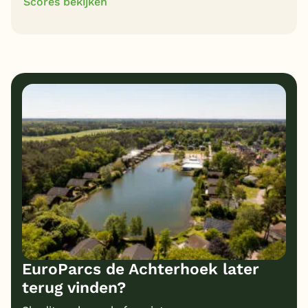
Scores bekijken
9
9
Algemene indruk
Ligging
8
8
Eten
Service
9
9
Bungalows
Kindvriendelijk
8
Prijs/kwaliteit
EuroParcs de Achterhoek later
terug vinden?