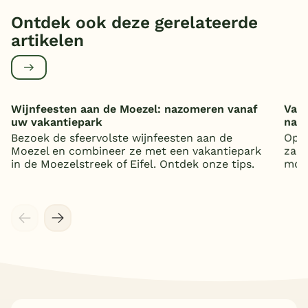
Ontdek ook deze gerelateerde
artikelen
Wijnfeesten aan de Moezel: nazomeren vanaf
Vaka
uw vakantiepark
nat
Bezoek de sfeervolste wijnfeesten aan de
Op z
Moezel en combineer ze met een vakantiepark
zand
in de Moezelstreek of Eifel. Ontdek onze tips.
mooi