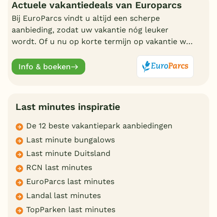
Actuele vakantiedeals van Europarcs
Bij EuroParcs vindt u altijd een scherpe
aanbieding, zodat uw vakantie nóg leuker
wordt. Of u nu op korte termijn op vakantie wilt
of liever vroeg boekt, EuroParcs heeft altijd
actuele vakantiedeals.
Info & boeken
Last minutes inspiratie
De 12 beste vakantiepark aanbiedingen
Last minute bungalows
Last minute Duitsland
RCN last minutes
EuroParcs last minutes
Landal last minutes
TopParken last minutes