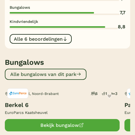
Bungalows
België
7,7
Kindvriendelijk
Blog
8,8
Alle 6 beoordelingen
Onze e-boeken
Bungalows
Alle bungalows van dit park
6
1
3
Kaatsheuvel, Noord-Brabant
Kaa
Berkel 6
Pan
EuroParcs Kaatsheuvel
EuroP
Bekijk bungalow