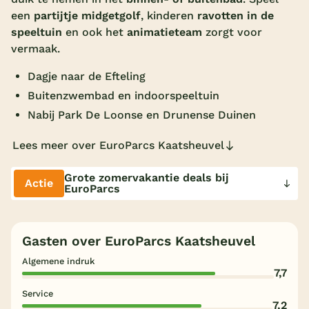
een
partijtje midgetgolf
, kinderen
ravotten in de
Overdekt zwembad
speeltuin
en ook het
animatieteam
zorgt voor
Wildwaterbaan
vermaak.
Indoor speeltuin
Dagje naar de Efteling
Buitenzwembad en indoorspeeltuin
Alle populaire faciliteiten
Nabij Park De Loonse en Drunense Duinen
Keuzehulp
Lees meer over EuroParcs Kaatsheuvel
Bestemmingen
Grote zomervakantie deals bij
Actie
EuroParcs
Nederland
Veluwe
Gasten over EuroParcs Kaatsheuvel
Texel
Algemene indruk
7,7
Limburg
Service
7,2
Duitsland