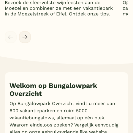
Bezoek de sfeervolste wijnfeesten aan de
Op z
Moezel en combineer ze met een vakantiepark
zand
in de Moezelstreek of Eifel. Ontdek onze tips.
mooi
Welkom op Bungalowpark
Overzicht
Meer inladen
Op Bungalowpark Overzicht vindt u meer dan
600 vakantieparken en ruim 5000
vakantiebungalows, allemaal op één plek.
Waarom eindeloos zoeken? Vergelijk eenvoudig
alles op onze gebruiksvriendelijke website.