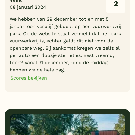
2
08 januari 2024
We hebben van 29 december tot en met 5
januari een verblijf geboekt op een vuurwerkvrij
park. Op de website staat vermeld dat het park
vuurwerkvrij is, echter geldt dit niet voor de
openbare weg. Bij aankomst kregen we zelfs al
per auto een doosje sterretjes. Best vreemd,
toch? Vanaf 31 december, rond de middag,
hebben we de hele dag…
Scores bekijken
2
10
Algemene indruk
Ligging
6
1
Eten
Service
7
6
Bungalows
Kindvriendelijk
2
Prijs/kwaliteit