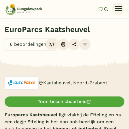
Mijn favori
Zoeken
Homepage
EuroParcs Kaatsheuvel
Last minutes
6 beoordelingen
7,7
Top 12 aanbiedingen
Zomervakantie
Alle foto's (10)
Nazomeren
Vakantiehuizen
Kaatsheuvel, Noord-Brabant
Vakantiepark keuzehulp
Onze vakantiegidsen
Toon beschikbaarheid
Vakantieparken
Europarcs Kaatsheuvel
ligt vlakbij de Efteling en na
een dagje Efteling is het dan ook heerlijk om een
Subtropisch zwembad
duik te nemen in het
binnen- of
buitenbad
. Speel