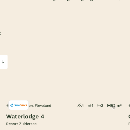
t
s
4
1
2
52 m²
Biddinghuizen, Flevoland
Waterlodge 4
Resort Zuiderzee