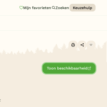
Mijn favorieten
Zoeken
Keuzehulp
Homepage
Last minutes
Top 12 aanbiedingen
Zomervakantie
Alle foto's (10)
Nazomeren
Toon beschikbaarheid
Vakantiehuizen
Vakantiepark keuzehulp
Onze vakantiegidsen
Vakantieparken
t