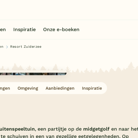
en
Inspiratie
Onze e-boeken
en
Resort Zuiderzee
ingen
Omgeving
Aanbiedingen
Inspiratie
uitenspeeltuin
, een partijtje op de
midgetgolf
en naar he
e schuiven in een van gezellige eetgelegenheden. Op