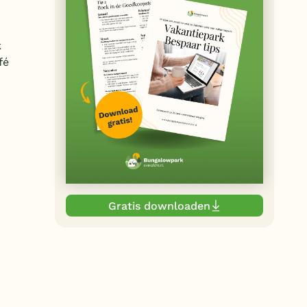
k
fé
Gratis downloaden