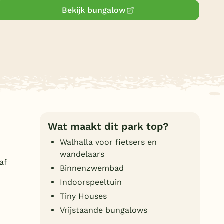
Bekijk bungalow
Duitsland
België
Blog
Onze e-boeken
Wat maakt dit park top?
Walhalla voor fietsers en
wandelaars
af
Binnenzwembad
Indoorspeeltuin
Tiny Houses
Vrijstaande bungalows