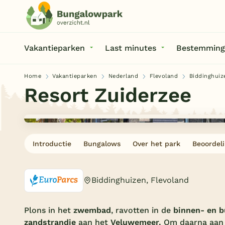
Vakantieparken
Last minutes
Bestemming
Home
Vakantieparken
Nederland
Flevoland
Biddinghuiz
Resort Zuiderzee
Introductie
Bungalows
Over het park
Beoordel
Biddinghuizen, Flevoland
Plons in het
zwembad
, ravotten in de
binnen- en b
zandstrandje
aan het
Veluwemeer.
Om daarna aan t