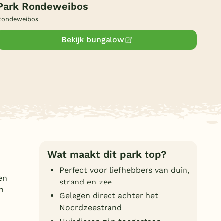
Park Rondeweibos
Duitsland
Rondeweibos
België
Bekijk bungalow
Blog
Onze e-boeken
Wat maakt dit park top?
Perfect voor liefhebbers van duin,
en
strand en zee
en
Gelegen direct achter het
Noordzeestrand