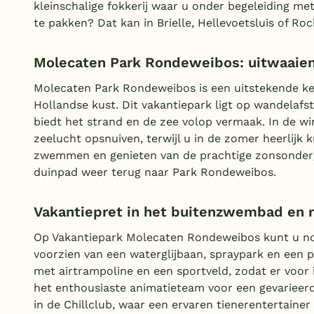
kleinschalige fokkerij waar u onder begeleiding me
te pakken? Dat kan in Brielle, Hellevoetsluis of Roc
Molecaten Park Rondeweibos: uitwaaien 
Molecaten Park Rondeweibos is een uitstekende keu
Hollandse kust. Dit vakantiepark ligt op wandelafs
biedt het strand en de zee volop vermaak. In de win
zeelucht opsnuiven, terwijl u in de zomer heerlij
zwemmen en genieten van de prachtige zonsonderga
duinpad weer terug naar Park Rondeweibos.
Vakantiepret in het buitenzwembad en 
Op Vakantiepark Molecaten Rondeweibos kunt u no
voorzien van een waterglijbaan, spraypark en een pe
met airtrampoline en een sportveld, zodat er voor i
het enthousiaste animatieteam voor een gevarieerd
in de Chillclub, waar een ervaren tienerentertainer l