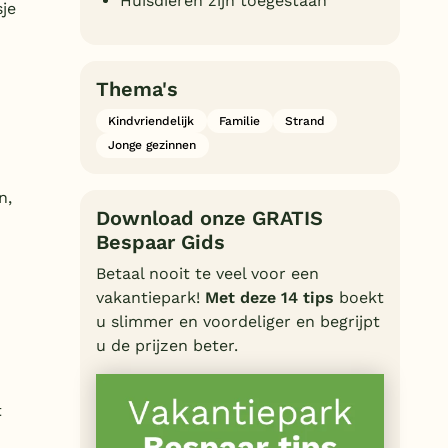
Huisdieren zijn toegestaan
sje
Thema's
Kindvriendelijk
Familie
Strand
Jonge gezinnen
n,
Download onze GRATIS
Bespaar Gids
Betaal nooit te veel voor een
vakantiepark!
Met deze 14 tips
boekt
u slimmer en voordeliger en begrijpt
u de prijzen beter.
t