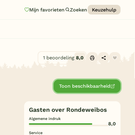
Mijn favorieten
Zoeken
Keuzehulp
Homepage
Last minutes
Top 12 aanbiedingen
1 beoordeling
8,0
Zomervakantie
Alle foto's (10)
Nazomeren
Toon beschikbaarheid
Vakantiehuizen
Vakantiepark keuzehulp
Gasten over Rondeweibos
Onze vakantiegidsen
Algemene indruk
8,0
Vakantieparken
Service