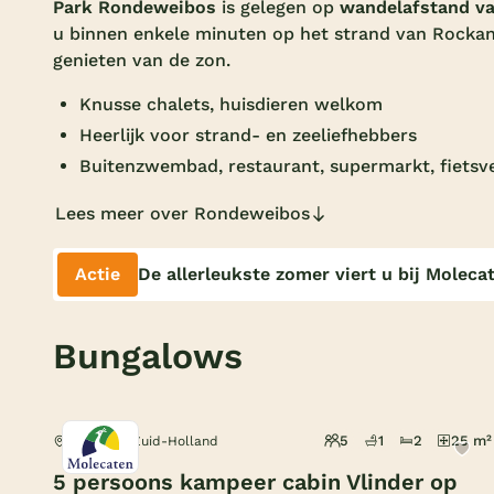
Park Rondeweibos
is gelegen op
wandelafstand v
u binnen enkele minuten op het strand van Rockanj
genieten van de zon.
Knusse chalets, huisdieren welkom
Heerlijk voor strand- en zeeliefhebbers
Buitenzwembad, restaurant, supermarkt, fietsv
Lees meer over Rondeweibos
Actie
De allerleukste zomer viert u bij Moleca
Bungalows
5
1
2
25 m²
Rockanje, Zuid-Holland
5 persoons kampeer cabin Vlinder op