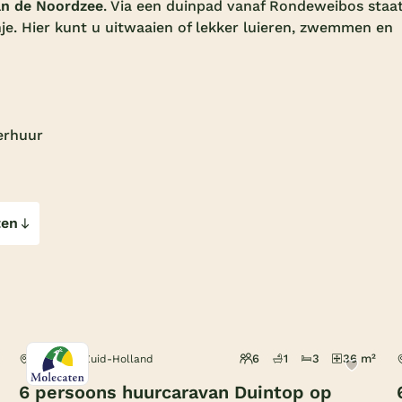
an de Noordzee
. Via een duinpad vanaf Rondeweibos staa
e. Hier kunt u uitwaaien of lekker luieren, zwemmen en
erhuur
ten
6
1
3
36 m²
Rockanje, Zuid-Holland
6 persoons huurcaravan Duintop op