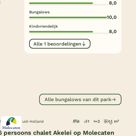
t
8,0
Subtropisch zwembad
Bungalows
Overdekt zwembad
10,0
Kindvriendelijk
Wildwaterbaan
8,0
Indoor speeltuin
Alle 1 beoordelingen
Alle populaire faciliteiten
Keuzehulp
Bestemmingen
Nederland
Alle bungalows van dit park
Veluwe
Texel
6
1
3
44 m²
Rockanje, Zuid-Holland
Limburg
6 persoons chalet Akelei op Molecaten