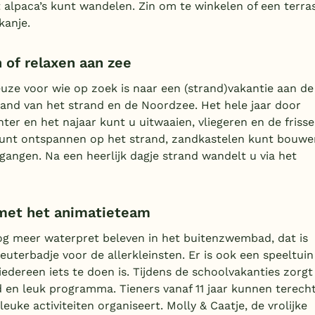
t alpaca’s kunt wandelen. Zin om te winkelen of een terra
kanje.
of relaxen aan zee
ze voor wie op zoek is naar een (strand)vakantie aan de
tand van het strand en de Noordzee. Het hele jaar door
ter en het najaar kunt u uitwaaien, vliegeren en de frisse
k kunt ontspannen op het strand, zandkastelen kunt bouwe
ngen. Na een heerlijk dagje strand wandelt u via het
met het animatieteam
g meer waterpret beleven in het buitenzwembad, dat is
uterbadje voor de allerkleinsten. Er is ook een speeltuin
edereen iets te doen is. Tijdens de schoolvakanties zorgt
 en leuk programma. Tieners vanaf 11 jaar kunnen terech
euke activiteiten organiseert. Molly & Caatje, de vrolijke