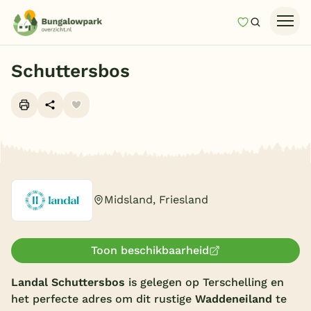
Mijn favori
Zoeken
Homepage
Schuttersbos
Last minutes
Top 12 aanbiedingen
Zomervakantie
Alle foto's (10)
Nazomeren
Vakantiehuizen
Midsland, Friesland
Vakantiepark keuzehulp
Onze vakantiegidsen
Toon beschikbaarheid
Vakantieparken
Landal Schuttersbos
is gelegen op Terschelling en
het perfecte adres om dit rustige
Waddeneiland
te
Subtropisch zwembad