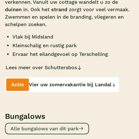
verkennen. Vanuit uw cottage wandelt u zo de
Overdekt zwembad
duinen
in. Ook het
strand
zorgt voor veel vermaak.
Zwemmen en spelen in de branding, vliegeren en
Wildwaterbaan
schelpen zoeken.
Indoor speeltuin
Vlak bij Midsland
Alle populaire faciliteiten
Kleinschalig en rustig park
Ervaar het eilandgevoel op Terschelling
Keuzehulp
Lees meer over Schuttersbos
Bestemmingen
Actie
Vier uw zomervakantie bij Landal
Nederland
Veluwe
Bungalows
Texel
Limburg
Alle bungalows van dit park
Duitsland