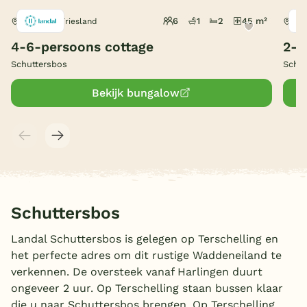
6
1
2
45 m²
Midsland, Friesland
Mid
België
4-6-persoons cottage
2-4
Blog
Schuttersbos
Schut
Bekijk bungalow
Onze e-boeken
Schuttersbos
Landal Schuttersbos is gelegen op Terschelling en
het perfecte adres om dit rustige Waddeneiland te
verkennen. De oversteek vanaf Harlingen duurt
ongeveer 2 uur. Op Terschelling staan bussen klaar
die u naar Schuttersbos brengen. Op Terschelling