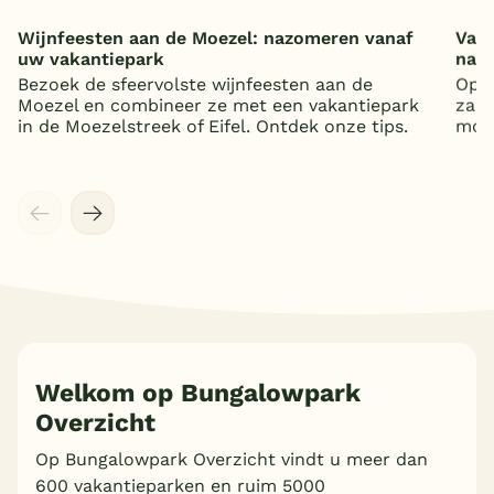
Wijnfeesten aan de Moezel: nazomeren vanaf
Vaka
uw vakantiepark
nat
Bezoek de sfeervolste wijnfeesten aan de
Op z
Moezel en combineer ze met een vakantiepark
zand
in de Moezelstreek of Eifel. Ontdek onze tips.
mooi
Welkom op Bungalowpark
Overzicht
Meer inladen
Op Bungalowpark Overzicht vindt u meer dan
600 vakantieparken en ruim 5000