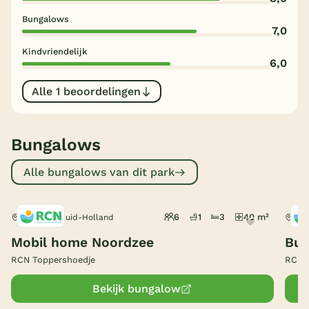
Bungalows
België
7,0
Kindvriendelijk
Blog
6,0
Alle 1 beoordelingen
Onze e-boeken
Bungalows
Alle bungalows van dit park
6
1
3
40 m²
Ouddorp, Zuid-Holland
Oud
Mobil home Noordzee
Bun
RCN Toppershoedje
RCN 
Bekijk bungalow