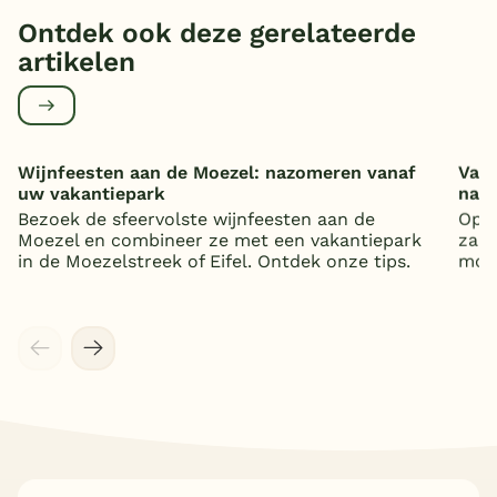
Ontdek ook deze gerelateerde
artikelen
Wijnfeesten aan de Moezel: nazomeren vanaf
Vaka
uw vakantiepark
nat
Bezoek de sfeervolste wijnfeesten aan de
Op z
Moezel en combineer ze met een vakantiepark
zand
in de Moezelstreek of Eifel. Ontdek onze tips.
mooi