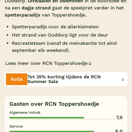
Ouddorp.
Uitwaaien en zwemmen
in de Noordzee en
na een
dagje strand
gaat de speelpret verder in het
Overdekt zwembad
spetterparadijs
van Toppershoedje.
Wildwaterbaan
Spetterparadijs voor de allerkleinsten
Indoor speeltuin
Het strand van Ouddorp ligt voor de deur
Alle populaire faciliteiten
Recreatieteam (vanaf de meivakantie tot eind
september elk weekend).
Keuzehulp
Lees meer over RCN Toppershoedje
Bestemmingen
Tot 35% korting tijdens de RCN
Actie
Summer Sale
Nederland
Veluwe
Gasten over RCN Toppershoedje
Texel
Algemene indruk
7,0
Limburg
Service
Duitsland
8,0