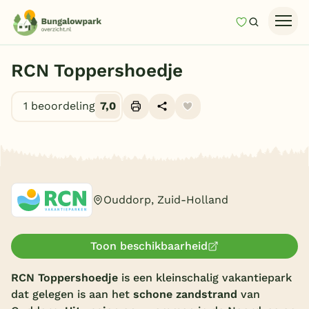
Mijn favori
Zoeken
Homepage
RCN Toppershoedje
Last minutes
1 beoordeling
7,0
Top 12 aanbiedingen
Zomervakantie
Alle foto's (10)
Nazomeren
Vakantiehuizen
Ouddorp, Zuid-Holland
Vakantiepark keuzehulp
Onze vakantiegidsen
Toon beschikbaarheid
Vakantieparken
RCN Toppershoedje
is een kleinschalig vakantiepark
dat gelegen is aan het
schone zandstrand
van
Subtropisch zwembad