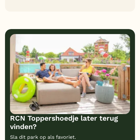
7
8
Algemene indruk
Ligging
9
8
Eten
Service
7
6
Bungalows
Kindvriendelijk
8
Prijs/kwaliteit
RCN Toppershoedje later terug
vinden?
Sla dit park op als favoriet.