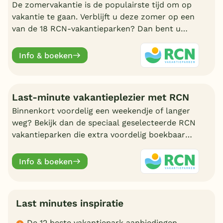
De zomervakantie is de populairste tijd om op
vakantie te gaan. Verblijft u deze zomer op een
van de 18 RCN-vakantieparken? Dan bent u
verzekerd van een onvergetelijke vakantie voor
jong en oud.
Info & boeken
Last-minute vakantieplezier met RCN
Binnenkort voordelig een weekendje of langer
weg? Bekijk dan de speciaal geselecteerde RCN
vakantieparken die extra voordelig boekbaar
zijn met een last minute aanbieding.
Info & boeken
Last minutes inspiratie
De 12 beste vakantiepark aanbiedingen