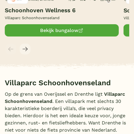
Schoonhoven Wellness 6
Sch
België
Villaparc Schoonhovenseland
Villa
Blog
Bekijk bungalow
Onze e-boeken
Villaparc Schoonhovenseland
Op de grens van Overijssel en Drenthe ligt
Villaparc
Schoonhovenseland
. Een villapark met slechts 30
karakteristieke boerderij villa’s, die veel privacy
bieden. Hierdoor is het een ideale keuze voor, jonge
gezinnen, rust- en fietsliefhebbers. Want Drenthe is
niet voor niets de fiets provincie van Nederland.