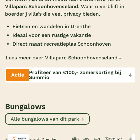
Villaparc Schoonhovenseland
. Waar u verblijft in
Overdekt zwembad
boerderij villa’s die veel privacy bieden.
Wildwaterbaan
Fietsen en wandelen in Drenthe
Indoor speeltuin
Ideaal voor een rustige vakantie
Direct naast recreatieplas Schoonhoven
Alle populaire faciliteiten
Lees meer over Villaparc Schoonhovenseland
Keuzehulp
Profiteer van €100,- zomerkorting bij
Actie
Summio
Bestemmingen
Nederland
Veluwe
Bungalows
Texel
Alle bungalows van dit park
Limburg
Duitsland
6
2
3
120 m²
Hollandscheveld, Drenthe
Hol