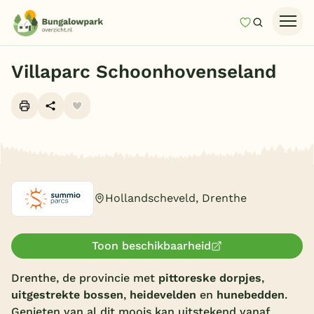
Mijn favori
Zoeken
Homepage
Villaparc Schoonhovenseland
Last minutes
Top 12 aanbiedingen
Zomervakantie
Alle foto's (9)
Nazomeren
Vakantiehuizen
Hollandscheveld, Drenthe
Vakantiepark keuzehulp
Onze vakantiegidsen
Toon beschikbaarheid
Vakantieparken
Drenthe, de provincie met
pittoreske dorpjes
,
uitgestrekte bossen
,
heidevelden
en
hunebedden
.
Subtropisch zwembad
Genieten van al dit moois kan uitstekend vanaf