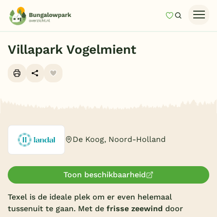
Mijn favori
Zoeken
Homepage
Villapark Vogelmient
Last minutes
Top 12 aanbiedingen
Zomervakantie
Alle foto's (10)
Nazomeren
Vakantiehuizen
De Koog, Noord-Holland
Vakantiepark keuzehulp
Onze vakantiegidsen
Toon beschikbaarheid
Vakantieparken
Texel is de ideale plek om er even helemaal
tussenuit te gaan. Met de
frisse zeewind
door
Subtropisch zwembad