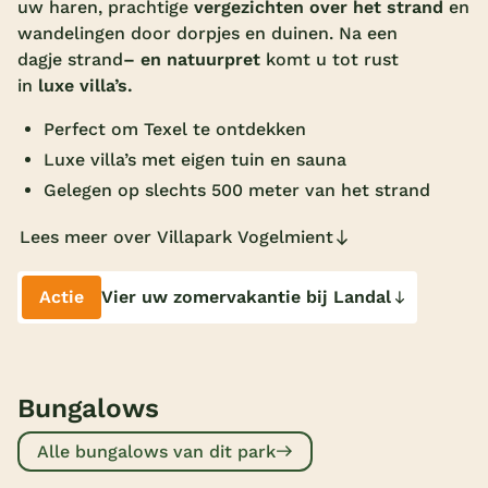
uw haren, prachtige
vergezichten over het strand
en
Overdekt zwembad
wandelingen door dorpjes en duinen. Na een
dagje strand
– en natuurpret
komt u tot rust
Wildwaterbaan
in
luxe villa’s.
Indoor speeltuin
Perfect om Texel te ontdekken
Alle populaire faciliteiten
Luxe villa’s met eigen tuin en sauna
Gelegen op slechts 500 meter van het strand
Keuzehulp
Lees meer over Villapark Vogelmient
Bestemmingen
Actie
Vier uw zomervakantie bij Landal
Nederland
Veluwe
Bungalows
Texel
Limburg
Alle bungalows van dit park
Duitsland