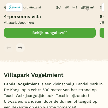
4
1
2
120 m²
De Koog, Noord-Holland
De 
België
4-persoons villa
6-p
Blog
Villapark Vogelmient
Villa
Bekijk bungalow
Onze e-boeken
Villapark Vogelmient
Landal Vogelmient
is een kleinschalig Landal park in
De Koog, op slechts 500 meter van het strand op
Texel. Welk jaargetijde ook, Texel is bijzonder!
Uitwaaien, wandelen door de duinen of languit op
een dekentje op een warme zomerdag.