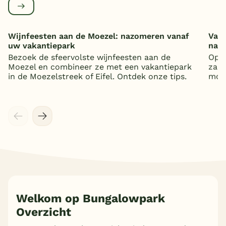
Wijnfeesten aan de Moezel: nazomeren vanaf
Vaka
uw vakantiepark
nat
Bezoek de sfeervolste wijnfeesten aan de
Op z
Moezel en combineer ze met een vakantiepark
zand
in de Moezelstreek of Eifel. Ontdek onze tips.
mooi
Welkom op Bungalowpark
Overzicht
Meer inladen