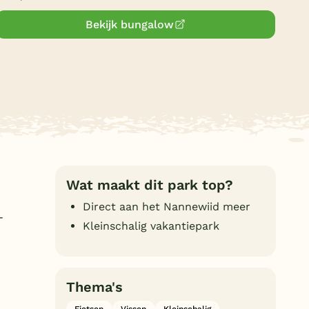
Duitsland
Bekijk bungalow
België
Blog
Onze e-boeken
Wat maakt dit park top?
Direct aan het Nannewiid meer
-
Kleinschalig vakantiepark
Thema's
Fietsen
Vissen
Kleinschalig