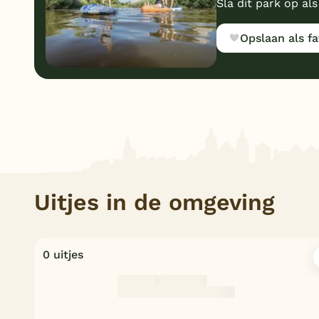
Sla dit park op als
Opslaan als fa
Uitjes in de omgeving
0 uitjes