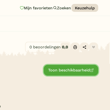
Mijn favorieten
Zoeken
Keuzehulp
Homepage
Last minutes
Top 12 aanbiedingen
0 beoordelingen
0,0
Zomervakantie
Alle foto's (7)
Nazomeren
Toon beschikbaarheid
Vakantiehuizen
Vakantiepark keuzehulp
Onze vakantiegidsen
Vakantieparken
e