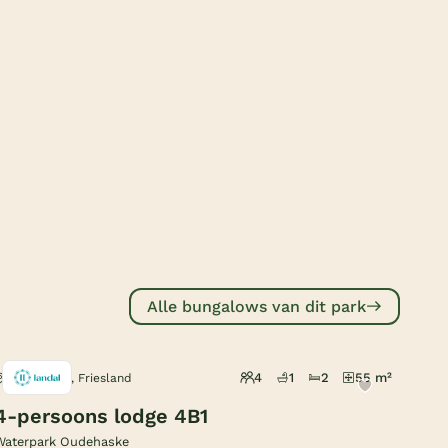
Subtropisch zwembad
Overdekt zwembad
Wildwaterbaan
Indoor speeltuin
Alle populaire faciliteiten
Keuzehulp
Bestemmingen
Alle bungalows van dit park
Nederland
Veluwe
4
1
2
55 m²
Oudehaske, Friesland
Texel
4-persoons lodge 4B1
Limburg
Waterpark Oudehaske