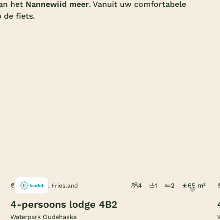
aan het
Nannewiid meer
. Vanuit uw comfortabele
 de fiets.
4
1
2
65 m²
Oudehaske, Friesland
4-persoons lodge 4B2
Waterpark Oudehaske