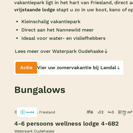
vakantiepark ligt in het hart van Friesland, direct 
vrijstaande lodge
stapt u zo in uw boot, kano of op
Kleinschalig vakantiepark
Direct aan het Nannewiid meer
Ideaal voor water- en visliefhebbers
Lees meer over Waterpark Oudehaske
Actie
Vier uw zomervakantie bij Landal
Bungalows
6
2
3
70 m²
Oudehaske, Friesland
4-6 persoons wellness lodge 4-6B2
Waterpark Oudehaske