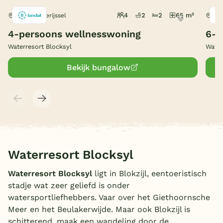
4
2
2
65 m²
Blokzijl, Overijssel
Blok
België
4-persoons wellnesswoning
6-p
Blog
Waterresort Blocksyl
Water
Bekijk bungalow
Onze e-boeken
Waterresort Blocksyl
Waterresort Blocksyl
ligt in Blokzijl, eentoeristisch
stadje wat zeer geliefd is onder
watersportliefhebbers. Vaar over het Giethoornsche
Meer en het Beulakerwijde. Maar ook Blokzijl is
schitterend, maak een wandeling door de