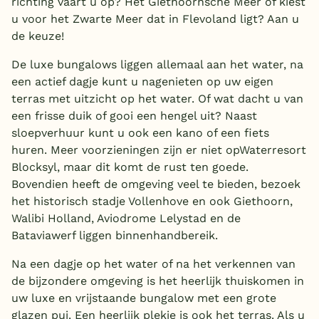
richting vaart u op? Het Giethoornsche Meer of kiest
u voor het Zwarte Meer dat in Flevoland ligt? Aan u
de keuze!
De luxe bungalows liggen allemaal aan het water, na
een actief dagje kunt u nagenieten op uw eigen
terras met uitzicht op het water. Of wat dacht u van
een frisse duik of gooi een hengel uit? Naast
sloepverhuur kunt u ook een kano of een fiets
huren. Meer voorzieningen zijn er niet opWaterresort
Blocksyl, maar dit komt de rust ten goede.
Bovendien heeft de omgeving veel te bieden, bezoek
het historisch stadje Vollenhove en ook Giethoorn,
Walibi Holland, Aviodrome Lelystad en de
Bataviawerf liggen binnenhandbereik.
Na een dagje op het water of na het verkennen van
de bijzondere omgeving is het heerlijk thuiskomen in
uw luxe en vrijstaande bungalow met een grote
glazen pui. Een heerlijk plekje is ook het terras. Als u