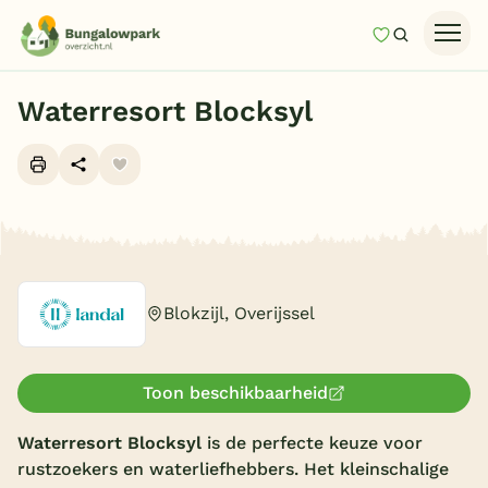
Mijn favori
Zoeken
Homepage
Waterresort Blocksyl
Last minutes
Top 12 aanbiedingen
Zomervakantie
Alle foto's (10)
Nazomeren
Vakantiehuizen
Blokzijl, Overijssel
Vakantiepark keuzehulp
Onze vakantiegidsen
Toon beschikbaarheid
Vakantieparken
Waterresort Blocksyl
is de perfecte keuze voor
rustzoekers en waterliefhebbers. Het kleinschalige
Subtropisch zwembad