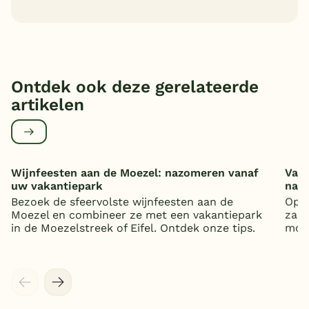
Ontdek ook deze gerelateerde
artikelen
Wijnfeesten aan de Moezel: nazomeren vanaf
Vaka
uw vakantiepark
nat
Bezoek de sfeervolste wijnfeesten aan de
Op z
Moezel en combineer ze met een vakantiepark
zand
in de Moezelstreek of Eifel. Ontdek onze tips.
mooi