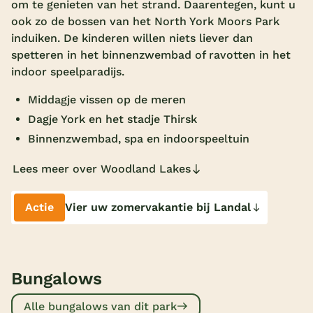
om te genieten van het strand. Daarentegen, kunt u
Overdekt zwembad
ook zo de bossen van het North York Moors Park
induiken. De kinderen willen niets liever dan
Wildwaterbaan
spetteren in het binnenzwembad of ravotten in het
indoor speelparadijs.
Indoor speeltuin
Middagje vissen op de meren
Alle populaire faciliteiten
Dagje York en het stadje Thirsk
Keuzehulp
Binnenzwembad, spa en indoorspeeltuin
Lees meer over Woodland Lakes
Bestemmingen
Nederland
Actie
Vier uw zomervakantie bij Landal
Veluwe
Texel
Bungalows
Limburg
Alle bungalows van dit park
Duitsland