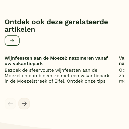
Ontdek ook deze gerelateerde
artikelen
Wijnfeesten aan de Moezel: nazomeren vanaf
Vaka
uw vakantiepark
nat
Bezoek de sfeervolste wijnfeesten aan de
Op z
Moezel en combineer ze met een vakantiepark
zand
in de Moezelstreek of Eifel. Ontdek onze tips.
mooi