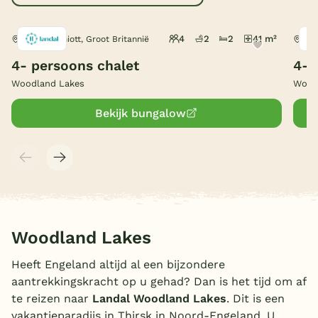
België
4
2
2
41 m²
Carlton Miniott, Groot Britannië
Carl
Blog
4- persoons chalet
4-p
Woodland Lakes
Wood
Onze e-boeken
Bekijk bungalow
Woodland Lakes
Heeft Engeland altijd al een bijzondere
aantrekkingskracht op u gehad? Dan is het tijd om af
te reizen naar
Landal Woodland Lakes
. Dit is een
vakantieparadijs in Thirsk in Noord-Engeland. U