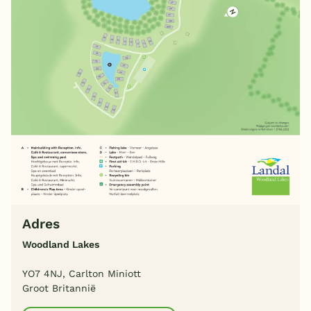
Adres
Woodland Lakes
YO7 4NJ, Carlton Miniott
Groot Britannië