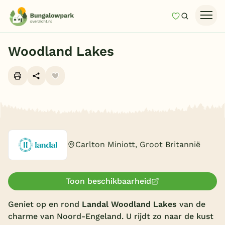
Mijn favori
Zoeken
Homepage
Woodland Lakes
Last minutes
Top 12 aanbiedingen
Zomervakantie
Alle foto's (10)
Nazomeren
Vakantiehuizen
Carlton Miniott, Groot Britannië
Vakantiepark keuzehulp
Onze vakantiegidsen
Toon beschikbaarheid
Vakantieparken
Geniet op en rond
Landal Woodland Lakes
van de
charme van Noord-Engeland. U rijdt zo naar de kust
Subtropisch zwembad