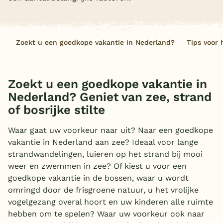
Overdekt zwembad
Wildwaterbaan
Zoekt u een goedkope vakantie in Nederland?
Tips voor 
Indoor speeltuin
Alle populaire faciliteiten
Zoekt u een goedkope vakantie in
Nederland? Geniet van zee, strand
Keuzehulp
of bosrijke stilte
Bestemmingen
Waar gaat uw voorkeur naar uit? Naar een goedkope
vakantie in Nederland aan zee? Ideaal voor lange
Nederland
strandwandelingen, luieren op het strand bij mooi
Veluwe
weer en zwemmen in zee? Of kiest u voor een
goedkope vakantie in de bossen, waar u wordt
Texel
omringd door de frisgroene natuur, u het vrolijke
vogelgezang overal hoort en uw kinderen alle ruimte
Limburg
hebben om te spelen? Waar uw voorkeur ook naar
Duitsland