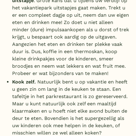
uitstapje
. Grote kans dat u tijdens uw verblijf op
het vakantiepark uitstapjes gaat maken. Trekt u
er een compleet dagje op uit, neem dan uw eigen
eten en drinken mee! Zo doet u niet alleen
minder (dure) impulsaankopen als u dorst of trek
krijgt, u bespaart ook aardig op de uitgaven.
Aangezien het eten en drinken ter plekke vaak
duur is. Dus, koffie in een thermoskan, koop
kleine drinkpakjes voor de kinderen, smeer
broodjes en neem wat lekkers en wat fruit mee.
Probeer er wat bijzonders van te maken!
Kook zelf.
Natuurlijk bent u op vakantie en heeft
u geen zin om lang in de keuken te staan. Een
tafeltje in het parkrestaurant is zo gereserveerd.
Maar u kunt natuurlijk ook zelf een maaltijd
klaarmaken en u hoeft niet elke avond buiten de
deur te eten. Bovendien is het supergezellig als
uw kinderen ook mee helpen in de keuken, of
misschien willen ze wel alleen koken?