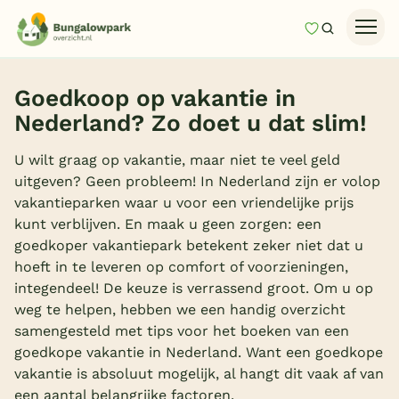
Mijn favori
Zoeken
Homepage
Goedkoop op vakantie in
Last minutes
Nederland? Zo doet u dat slim!
Top 12 aanbiedingen
U wilt graag op vakantie, maar niet te veel geld
Zomervakantie
uitgeven? Geen probleem! In Nederland zijn er volop
vakantieparken waar u voor een vriendelijke prijs
Nazomeren
kunt verblijven. En maak u geen zorgen: een
Vakantiehuizen
goedkoper vakantiepark betekent zeker niet dat u
hoeft in te leveren op comfort of voorzieningen,
Vakantiepark keuzehulp
integendeel! De keuze is verrassend groot. Om u op
Onze vakantiegidsen
weg te helpen, hebben we een handig overzicht
samengesteld met tips voor het boeken van een
Vakantieparken
goedkope vakantie in Nederland. Want een goedkope
vakantie is absoluut mogelijk, al hangt dit vaak af van
Subtropisch zwembad
een aantal belangrijke factoren.