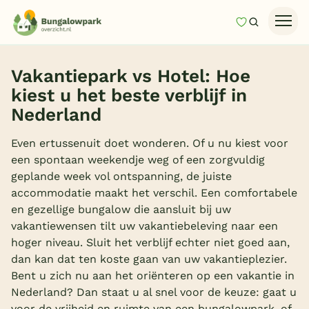
Mijn favori
Zoeken
Homepage
Vakantiepark vs Hotel: Hoe
Last minutes
kiest u het beste verblijf in
Top 12 aanbiedingen
Nederland
Zomervakantie
Even ertussenuit doet wonderen. Of u nu kiest voor
Nazomeren
een spontaan weekendje weg of een zorgvuldig
geplande week vol ontspanning, de juiste
Vakantiehuizen
accommodatie maakt het verschil. Een comfortabele
en gezellige bungalow die aansluit bij uw
Vakantiepark keuzehulp
vakantiewensen tilt uw vakantiebeleving naar een
Onze vakantiegidsen
hoger niveau. Sluit het verblijf echter niet goed aan,
dan kan dat ten koste gaan van uw vakantieplezier.
Vakantieparken
Bent u zich nu aan het oriënteren op een vakantie in
Nederland? Dan staat u al snel voor de keuze: gaat u
Subtropisch zwembad
voor de vrijheid en ruimte van een bungalowpark, of