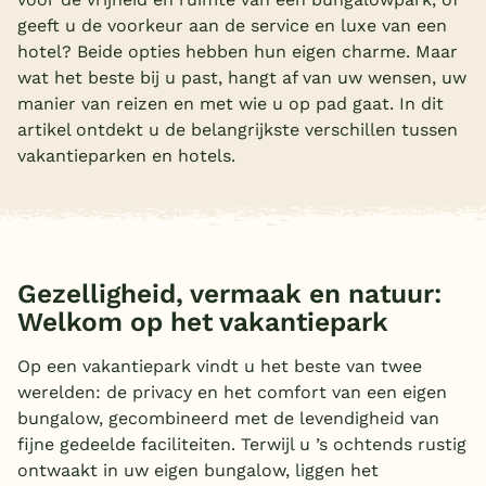
geeft u de voorkeur aan de service en luxe van een
Overdekt zwembad
hotel? Beide opties hebben hun eigen charme. Maar
Wildwaterbaan
wat het beste bij u past, hangt af van uw wensen, uw
manier van reizen en met wie u op pad gaat. In dit
Indoor speeltuin
artikel ontdekt u de belangrijkste verschillen tussen
Alle populaire faciliteiten
vakantieparken en hotels.
Keuzehulp
Bestemmingen
Gezelligheid, vermaak en natuur:
Welkom op het vakantiepark
Nederland
Veluwe
Op een vakantiepark vindt u het beste van twee
werelden: de privacy en het comfort van een eigen
Texel
bungalow, gecombineerd met de levendigheid van
Limburg
fijne gedeelde faciliteiten. Terwijl u ’s ochtends rustig
ontwaakt in uw eigen bungalow, liggen het
Duitsland