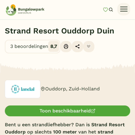
Mijn favori
Zoeken
Homepage
Strand Resort Ouddorp Duin
Last minutes
3 beoordelingen
8,7
Top 12 aanbiedingen
Zomervakantie
Alle foto's (10)
Nazomeren
Vakantiehuizen
Ouddorp, Zuid-Holland
Vakantiepark keuzehulp
Onze vakantiegidsen
Toon beschikbaarheid
Vakantieparken
Bent u een strandliefhebber? Dan is
Strand Resort
Ouddorp
op slechts
100 meter
van het
strand
Subtropisch zwembad