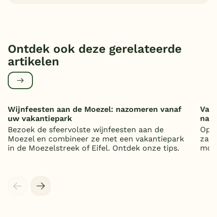
Ontdek ook deze gerelateerde
artikelen
Wijnfeesten aan de Moezel: nazomeren vanaf
Vaka
uw vakantiepark
nat
Bezoek de sfeervolste wijnfeesten aan de
Op z
Moezel en combineer ze met een vakantiepark
zand
in de Moezelstreek of Eifel. Ontdek onze tips.
mooi