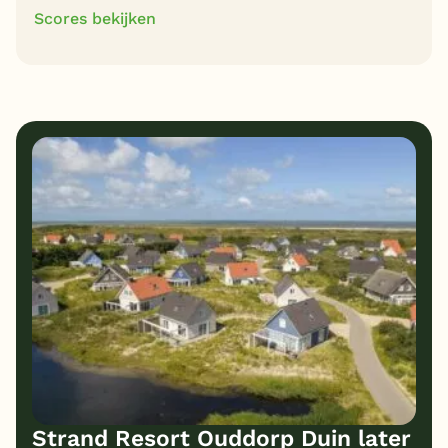
Scores bekijken
9
9
Algemene indruk
Ligging
8
8
Eten
Service
9
9
Bungalows
Kindvriendelijk
8
Prijs/kwaliteit
Strand Resort Ouddorp Duin later