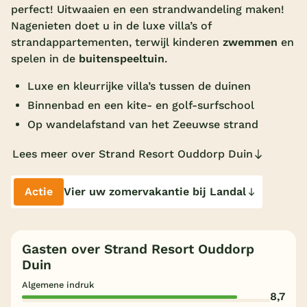
perfect! Uitwaaien en een strandwandeling maken!
Overdekt zwembad
Nagenieten doet u in de luxe villa’s of
strandappartementen, terwijl kinderen
zwemmen
en
Wildwaterbaan
spelen in de
buitenspeeltuin
.
Indoor speeltuin
Luxe en kleurrijke villa’s tussen de duinen
Alle populaire faciliteiten
Binnenbad en een kite- en golf-surfschool
Op wandelafstand van het Zeeuwse strand
Keuzehulp
Lees meer over Strand Resort Ouddorp Duin
Bestemmingen
Actie
Vier uw zomervakantie bij Landal
Nederland
Veluwe
Gasten over Strand Resort Ouddorp
Texel
Duin
Limburg
Algemene indruk
8,7
Duitsland