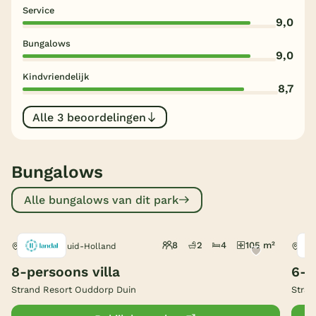
Service
9,0
België
Bungalows
9,0
Blog
Kindvriendelijk
8,7
Onze e-boeken
Alle 3 beoordelingen
Bungalows
Alle bungalows van dit park
8
2
4
105 m²
Ouddorp, Zuid-Holland
Oud
8-persoons villa
6-p
Strand Resort Ouddorp Duin
Stran