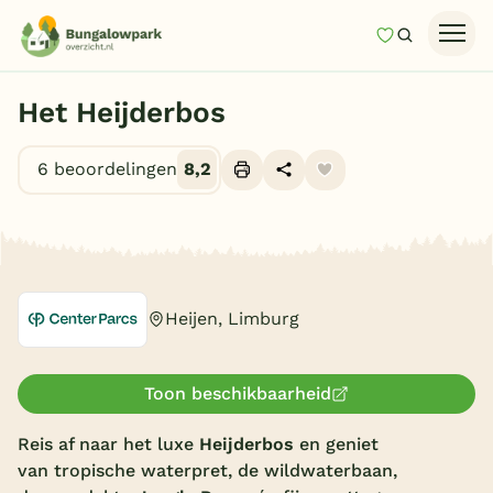
Mijn favori
Zoeken
Homepage
Het Heijderbos
Last minutes
6 beoordelingen
8,2
Top 12 aanbiedingen
Zomervakantie
Alle foto's (23)
Nazomeren
Vakantiehuizen
Heijen, Limburg
Vakantiepark keuzehulp
Onze vakantiegidsen
Toon beschikbaarheid
Vakantieparken
Reis af naar het luxe
Heijderbos
en geniet
van tropische waterpret, de wildwaterbaan,
Subtropisch zwembad