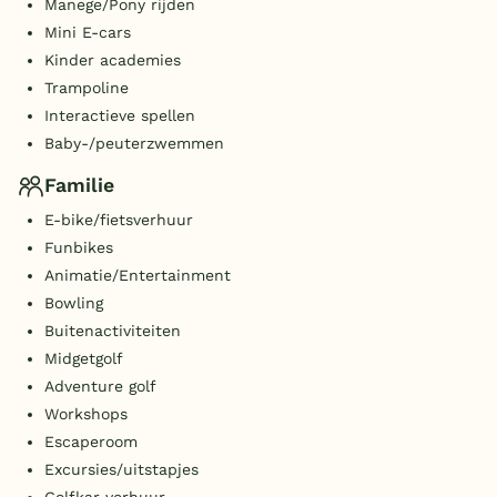
Manege/Pony rijden
Mini E-cars
Kinder academies
Trampoline
Interactieve spellen
Baby-/peuterzwemmen
Familie
E-bike/fietsverhuur
Funbikes
Animatie/Entertainment
Bowling
Buitenactiviteiten
Midgetgolf
Adventure golf
Workshops
Escaperoom
Excursies/uitstapjes
Golfkar verhuur