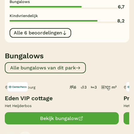
Bungalows
6,7
België
Kindvriendelijk
8,2
Blog
Alle 6 beoordelingen
Onze e-boeken
Bungalows
Alle bungalows van dit park
6
3
3
101 m²
Heijen, Limburg
Hei
Eden VIP cottage
Pre
Het Heijderbos
Het H
Bekijk bungalow