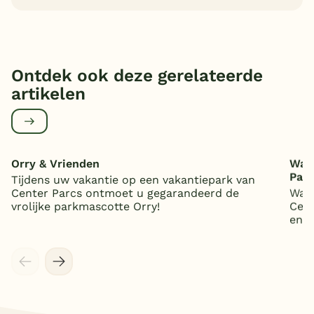
Ontdek ook deze gerelateerde
artikelen
Orry & Vrienden
Wat 
Par
Tijdens uw vakantie op een vakantiepark van
Center Parcs ontmoet u gegarandeerd de
Wat 
vrolijke parkmascotte Orry!
Cent
en 5