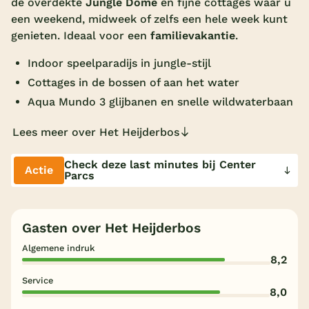
de overdekte
Jungle Dome
én fijne cottages waar u
een weekend, midweek of zelfs een hele week kunt
Overdekt zwembad
genieten. Ideaal voor een
familievakantie
.
Wildwaterbaan
Indoor speelparadijs in jungle-stijl
Indoor speeltuin
Cottages in de bossen of aan het water
Alle populaire faciliteiten
Aqua Mundo 3 glijbanen en snelle wildwaterbaan
Keuzehulp
Lees meer over Het Heijderbos
Check deze last minutes bij Center
Actie
Bestemmingen
Parcs
Nederland
Gasten over Het Heijderbos
Veluwe
Algemene indruk
Texel
8,2
Limburg
Service
8,0
Duitsland