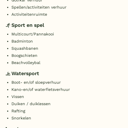
Spellen/activiteiten verhuur
Activiteitenruimte
Sport en spel
Multicourt/Pannakooi
Badminton
Squashbanen
Boogschieten
Beachvolleybal
Watersport
Boot- en/of sloepverhuur
Kano-en/of waterfietsverhuur
Vissen
Duiken / duiklessen
Rafting
Snorkelen