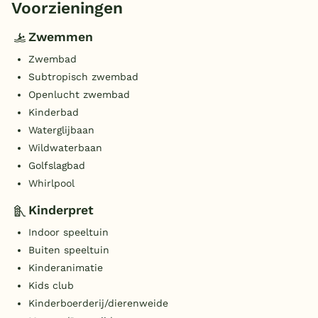
Voorzieningen
Zwemmen
Zwembad
Subtropisch zwembad
Openlucht zwembad
Kinderbad
Waterglijbaan
Wildwaterbaan
Golfslagbad
Whirlpool
Kinderpret
Indoor speeltuin
Buiten speeltuin
Kinderanimatie
Kids club
Kinderboerderij/dierenweide