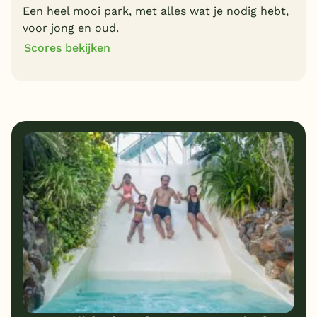
Een heel mooi park, met alles wat je nodig hebt,
voor jong en oud.
Scores bekijken
9
9
Algemene indruk
Ligging
8
8
Eten
Service
8
8
Bungalows
Kindvriendelijk
7
Prijs/kwaliteit