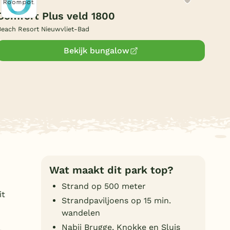
Duitsland
Comfort Plus veld 1800
Beach Resort Nieuwvliet-Bad
België
Bekijk bungalow
Blog
Onze e-boeken
Wat maakt dit park top?
Strand op 500 meter
it
Strandpaviljoens op 15 min.
wandelen
Nabij Brugge, Knokke en Sluis