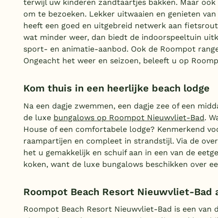
terwijl uw kinderen zandtaartjes bakken. Maar ook i
om te bezoeken. Lekker uitwaaien en genieten van 
heeft een goed en uitgebreid netwerk aan fietsroute
wat minder weer, dan biedt de indoorspeeltuin uit
sport- en animatie-aanbod. Ook de Roompot ranger
Ongeacht het weer en seizoen, beleeft u op Roompo
Kom thuis in een heerlijke beach lodge
Na een dagje zwemmen, een dagje zee of een middagj
de luxe
bungalows op Roompot Nieuwvliet-Bad
. W
House of een comfortabele lodge? Kenmerkend voor a
raampartijen en compleet in strandstijl. Via de ove
het u gemakkelijk en schuif aan in een van de eet
koken, want de luxe bungalows beschikken over een
Roompot Beach Resort Nieuwvliet-Bad 
Roompot Beach Resort Nieuwvliet-Bad is een van d