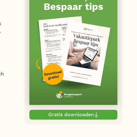
d
s
,
ch
Gratis downloaden