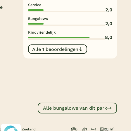
Subtropisch zwembad
Service
te
2,0
Overdekt zwembad
Bungalows
2,0
Wildwaterbaan
Kindvriendelijk
8,0
Indoor speeltuin
Alle populaire faciliteiten
Alle 1 beoordelingen
Keuzehulp
Bestemmingen
Nederland
Veluwe
Alle bungalows van dit park
Texel
Limburg
6
1
1
90 m²
Nieuwvliet, Zeeland