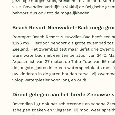
gezellige stadjes Sluis, Breskens of Cadzand. Slent
visje. Bovendien verblijft u vlakbij de Belgische g
behoort dus ook tot de mogelijkheden.
Beach Resort Nieuwvliet-Bad: mega gr
Roompot Beach Resort Nieuwvliet-Bad heeft een s
1.225 m2. Hierdoor behoort dit grote zwembad to
Zeeland. Het zwembad telt maar liefst drie zwemb
warmwaterbad met een temperatuur van 34°C. Maar 
Aquasmash van 27 meter, de Tube-Tube van 55 mete
de jongste gasten is er een waterspeelplaats met f
uw kinderen in de gaten houden terwijl zij zwemm
volop waterplezier voor jong en oud!
Direct gelegen aan het brede Zeeuwse s
Bovendien ligt ook het schitterende en schone Zee
schelpen zoeken en vliegeren. Bij mooi weer spreid