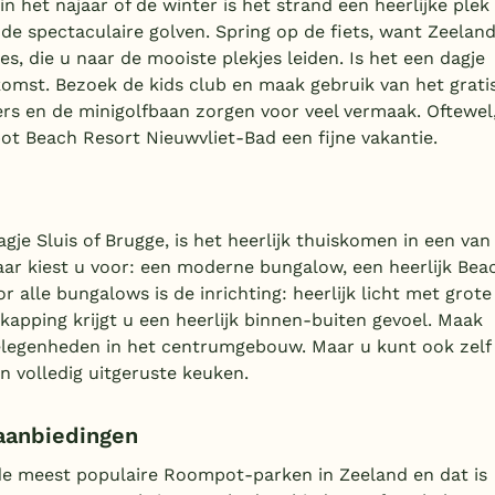
n het najaar of de winter is het strand een heerlijke plek
de spectaculaire golven. Spring op de fiets, want Zeelan
s, die u naar de mooiste plekjes leiden. Is het een dagje
komst. Bezoek de kids club en maak gebruik van het grati
s en de minigolfbaan zorgen voor veel vermaak. Oftewel
t Beach Resort Nieuwvliet-Bad een fijne vakantie.
e Sluis of Brugge, is het heerlijk thuiskomen in een van
aar kiest u voor: een moderne bungalow, een heerlijk Bea
lle bungalows is de inrichting: heerlijk licht met grote
rkapping krijgt u een heerlijk binnen-buiten gevoel. Maak
gelegenheden in het centrumgebouw. Maar u kunt ook zelf
 volledig uitgeruste keuken.
aanbiedingen
e meest populaire Roompot-parken in Zeeland en dat is