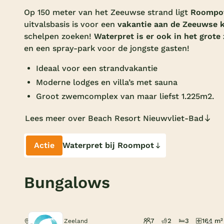
Op 150 meter van het Zeeuwse strand ligt
Roompot
uitvalsbasis is voor een
vakantie aan de Zeeuwse 
schelpen zoeken!
Waterpret is er ook in het grot
en een spray-park voor de jongste gasten!
Ideaal voor een strandvakantie
Moderne lodges en villa’s met sauna
Groot zwemcomplex van maar liefst 1.225m2.
Lees meer over Beach Resort Nieuwvliet-Bad
Actie
Waterpret bij Roompot
Bungalows
7
2
3
164 m²
Nieuwvliet, Zeeland