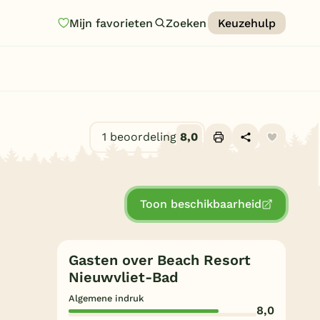
Mijn favorieten
Zoeken
Keuzehulp
Homepage
Last minutes
Top 12 aanbiedingen
1 beoordeling
8,0
Zomervakantie
Alle foto's (10)
Nazomeren
Toon beschikbaarheid
Vakantiehuizen
Vakantiepark keuzehulp
Gasten over Beach Resort
Onze vakantiegidsen
Nieuwvliet-Bad
Vakantieparken
Algemene indruk
8,0