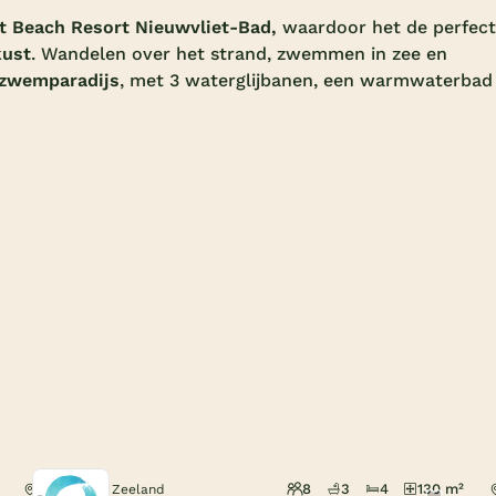
 Beach Resort Nieuwvliet-Bad,
waardoor het de perfec
kust
. Wandelen over het strand, zwemmen in zee en
e zwemparadijs
, met 3 waterglijbanen, een warmwaterbad
8
3
4
130 m²
Nieuwvliet, Zeeland