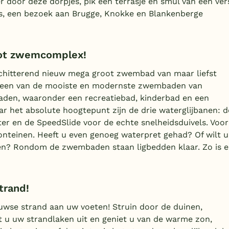
er door deze dorpjes, pik een terrasje en smul van een ver
rens, een bezoek aan Brugge, Knokke en Blankenberge
oot zwemcomplex!
chitterend nieuw mega groot zwembad van maar liefst
t een van de mooiste en modernste zwembaden van
aden, waaronder een recreatiebad, kinderbad en een
het absolute hoogtepunt zijn de drie waterglijbanen: d
r en de SpeedSlide voor de echte snelheidsduivels. Voor
onteinen. Heeft u even genoeg waterpret gehad? Of wilt u
en? Rondom de zwembaden staan ligbedden klaar. Zo is e
trand!
uwse strand aan uw voeten! Struin door de duinen,
t u uw strandlaken uit en geniet u van de warme zon,