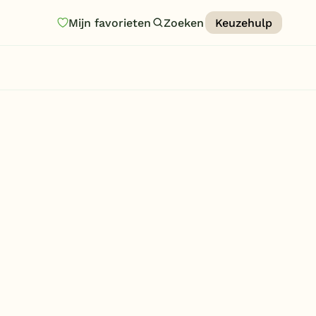
Mijn favorieten
Zoeken
Keuzehulp
Homepage
Last minutes
Top 12 aanbiedingen
Zomervakantie
Nazomeren
Vakantiehuizen
Vakantiepark keuzehulp
Onze vakantiegidsen
Vakantieparken