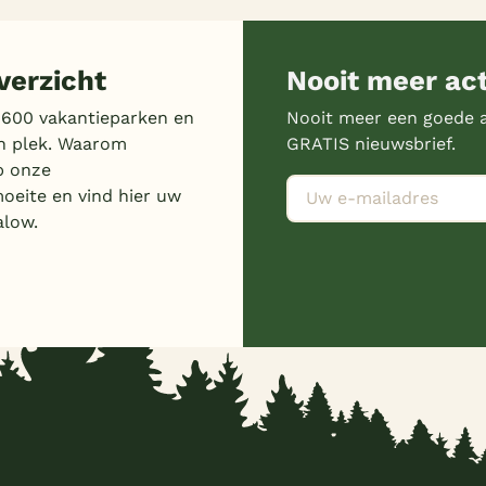
erzicht
Nooit meer ac
 600 vakantieparken en
Nooit meer een goede a
n plek. Waarom
GRATIS nieuwsbrief.
p onze
moeite en vind hier uw
alow.