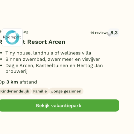
8,3
Arcen, Limburg
Oos
14 reviews
Roompot Resort Arcen
Par
Tiny house, landhuis of wellness villa
B
Binnen zwembad, zwemmeer en visvijver
G
Dagje Arcen, Kasteeltuinen en Hertog Jan
G
brouwerij
P
Op
3 km
afstand
Op
Kindvriendelijk
Familie
Jonge gezinnen
Jon
Bekijk vakantiepark