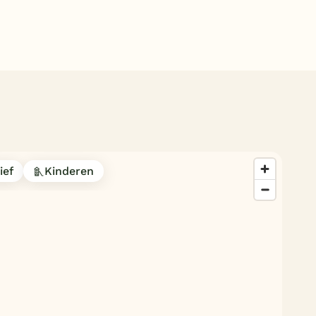
Subtropisch zwembad
Overdekt zwembad
Wildwaterbaan
Indoor speeltuin
Alle populaire faciliteiten
Keuzehulp
ief
Kinderen
Bestemmingen
Nederland
Veluwe
Texel
Limburg