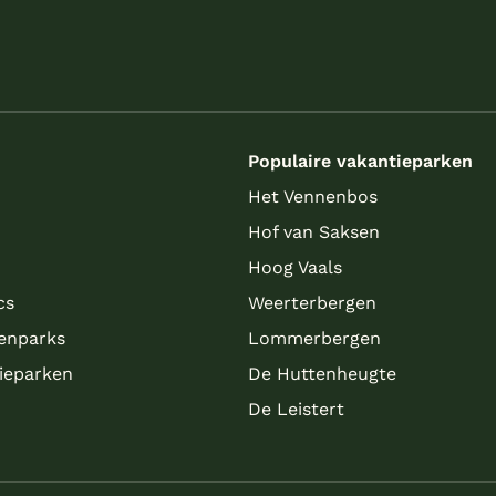
s
Populaire vakantieparken
Het Vennenbos
Hof van Saksen
Hoog Vaals
cs
Weerterbergen
enparks
Lommerbergen
tieparken
De Huttenheugte
De Leistert