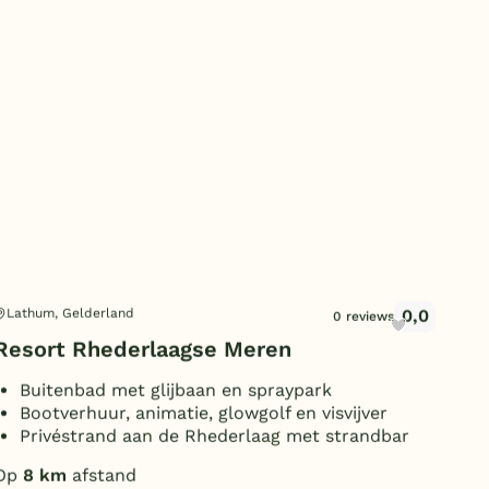
Subtropisch zwembad
Overdekt zwembad
Wildwaterbaan
Indoor speeltuin
Alle populaire faciliteiten
Keuzehulp
Bestemmingen
0,0
Lathum, Gelderland
Lie
0 reviews
Resort Rhederlaagse Meren
Vak
Nederland
Veluwe
Buitenbad met glijbaan en spraypark
B
Bootverhuur, animatie, glowgolf en visvijver
F
Texel
Privéstrand aan de Rhederlaag met strandbar
K
Limburg
Op
8 km
afstand
Op