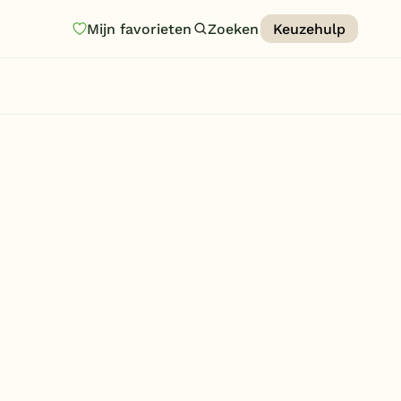
Mijn favorieten
Zoeken
Keuzehulp
Homepage
Last minutes
Top 12 aanbiedingen
Zomervakantie
Nazomeren
Vakantiehuizen
Vakantiepark keuzehulp
Onze vakantiegidsen
Vakantieparken