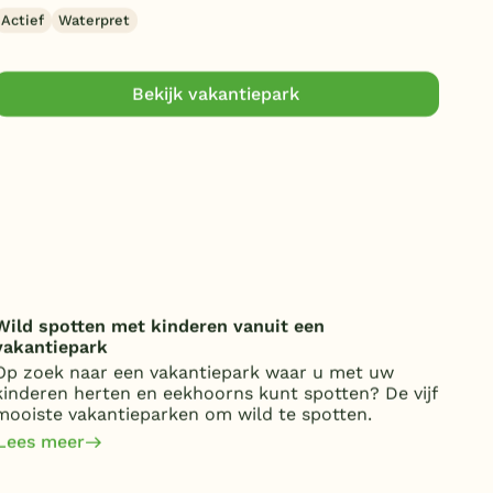
Actief
Waterpret
Kind
Duitsland
België
Bekijk vakantiepark
Blog
Onze e-boeken
Wild spotten met kinderen vanuit een
Onde
vakantiepark
over
Op zoek naar een vakantiepark waar u met uw
Van 
kinderen herten en eekhoorns kunt spotten? De vijf
kost
mooiste vakantieparken om wild te spotten.
jaa
om 
Lees meer
Lee