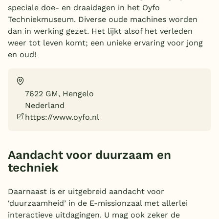
speciale doe- en draaidagen in het Oyfo
Overdekt zwembad
Techniekmuseum. Diverse oude machines worden
dan in werking gezet. Het lijkt alsof het verleden
Wildwaterbaan
weer tot leven komt; een unieke ervaring voor jong
Indoor speeltuin
en oud!
Alle populaire faciliteiten
Keuzehulp
7622 GM, Hengelo
Nederland
https://www.oyfo.nl
Bestemmingen
Nederland
Aandacht voor duurzaam en
Veluwe
techniek
Texel
Daarnaast is er uitgebreid aandacht voor
Limburg
‘duurzaamheid’ in de E-missionzaal met allerlei
interactieve uitdagingen. U mag ook zeker de
Duitsland