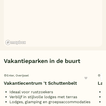
Vakantieparken in de buurt
Enter, Overijssel
Ente
Vakantiecentrum 't Schuttenbelt
Lan
Ideaal voor rustzoekers
W
Verblijf in stijlvolle lodges met terras
B
Lodges, glamping en groepsaccommodaties
W