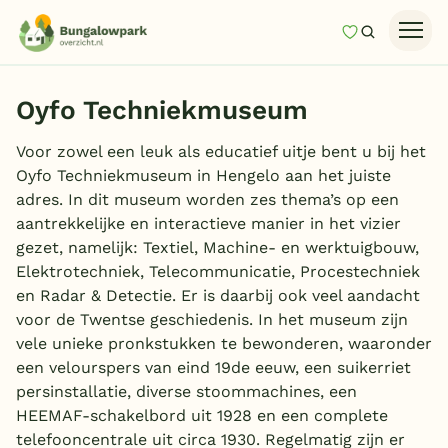
Mijn favori
Zoeken
Homepage
Oyfo Techniekmuseum
Last minutes
Voor zowel een leuk als educatief uitje bent u bij het
Top 12 aanbiedingen
Oyfo Techniekmuseum in Hengelo aan het juiste
Zomervakantie
adres. In dit museum worden zes thema’s op een
aantrekkelijke en interactieve manier in het vizier
Nazomeren
gezet, namelijk: Textiel, Machine- en werktuigbouw,
Vakantiehuizen
Elektrotechniek, Telecommunicatie, Procestechniek
en Radar & Detectie. Er is daarbij ook veel aandacht
Vakantiepark keuzehulp
voor de Twentse geschiedenis. In het museum zijn
vele unieke pronkstukken te bewonderen, waaronder
Onze vakantiegidsen
een velourspers van eind 19de eeuw, een suikerriet
persinstallatie, diverse stoommachines, een
Vakantieparken
HEEMAF-schakelbord uit 1928 en een complete
telefooncentrale uit circa 1930. Regelmatig zijn er
Subtropisch zwembad