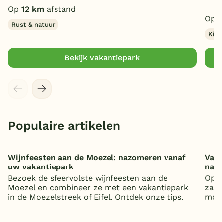
H
Op
12 km
afstand
Op
Rust & natuur
Kind
Bekijk vakantiepark
Populaire artikelen
Wijnfeesten aan de Moezel: nazomeren vanaf
Vaka
uw vakantiepark
nat
Bezoek de sfeervolste wijnfeesten aan de
Op z
Moezel en combineer ze met een vakantiepark
zand
in de Moezelstreek of Eifel. Ontdek onze tips.
mooi