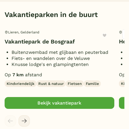
Vakantieparken in de buurt
Lieren, Gelderland
Bee
Vakantiepark de Bosgraaf
Hei
Buitenzwembad met glijbaan en peuterbad
I
Fiets- en wandelen over de Veluwe
V
Knusse lodge's en glampingtenten
B
Op
7 km
afstand
Op
Kindvriendelijk
Rust & natuur
Fietsen
Familie
Kind
Bekijk vakantiepark