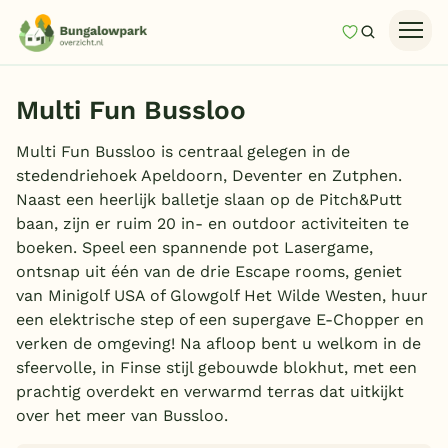
Mijn favori
Zoeken
Homepage
Multi Fun Bussloo
Last minutes
Multi Fun Bussloo is centraal gelegen in de
Top 12 aanbiedingen
stedendriehoek Apeldoorn, Deventer en Zutphen.
Zomervakantie
Naast een heerlijk balletje slaan op de Pitch&Putt
baan, zijn er ruim 20 in- en outdoor activiteiten te
Nazomeren
boeken. Speel een spannende pot Lasergame,
Vakantiehuizen
ontsnap uit één van de drie Escape rooms, geniet
van Minigolf USA of Glowgolf Het Wilde Westen, huur
Vakantiepark keuzehulp
een elektrische step of een supergave E-Chopper en
verken de omgeving! Na afloop bent u welkom in de
Onze vakantiegidsen
sfeervolle, in Finse stijl gebouwde blokhut, met een
prachtig overdekt en verwarmd terras dat uitkijkt
Vakantieparken
over het meer van Bussloo.
Subtropisch zwembad