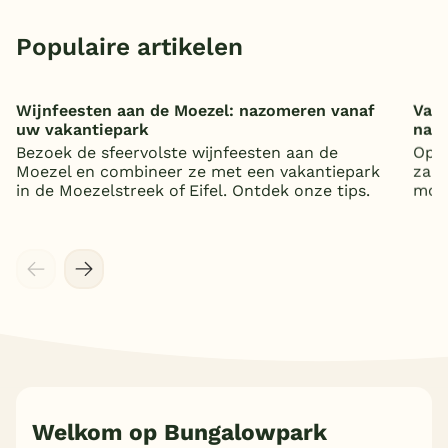
Populaire artikelen
Wijnfeesten aan de Moezel: nazomeren vanaf
Vaka
uw vakantiepark
nat
Bezoek de sfeervolste wijnfeesten aan de
Op z
Moezel en combineer ze met een vakantiepark
zand
in de Moezelstreek of Eifel. Ontdek onze tips.
mooi
Welkom op Bungalowpark