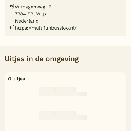
Withagenweg 17
Overdekt zwembad
7384 SB, Wilp
Wildwaterbaan
Nederland
https://multifunbussloo.nl/
Indoor speeltuin
Alle populaire faciliteiten
Keuzehulp
Uitjes in de omgeving
Bestemmingen
0 uitjes
Nederland
Veluwe
Texel
Limburg
Duitsland