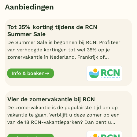
Aanbiedingen
Tot 35% korting tijdens de RCN
Summer Sale
De Summer Sale is begonnen bij RCN! Profiteer
van verhoogde kortingen tot wel 35% op je
zomervakantie in Nederland, Frankrijk of
Duitsland. Geldig t/m 31 juli.
Info & boeken
Vier de zomervakantie bij RCN
De zomervakantie is de populairste tijd om op
vakantie te gaan. Verblijft u deze zomer op een
van de 18 RCN-vakantieparken? Dan bent u
verzekerd van een onvergetelijke vakantie voor
jong en oud.