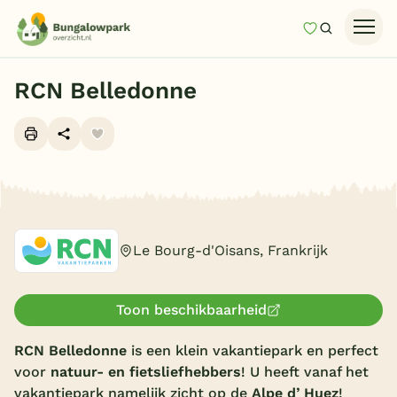
Mijn favori
Zoeken
Homepage
RCN Belledonne
Last minutes
Top 12 aanbiedingen
Zomervakantie
Alle foto's (10)
Nazomeren
Vakantiehuizen
Le Bourg-d'Oisans, Frankrijk
Vakantiepark keuzehulp
Onze vakantiegidsen
Toon beschikbaarheid
Vakantieparken
RCN Belledonne
is een klein vakantiepark en perfect
voor
natuur- en fietsliefhebbers
! U heeft vanaf het
Subtropisch zwembad
vakantiepark namelijk zicht op de
Alpe d’ Huez
!