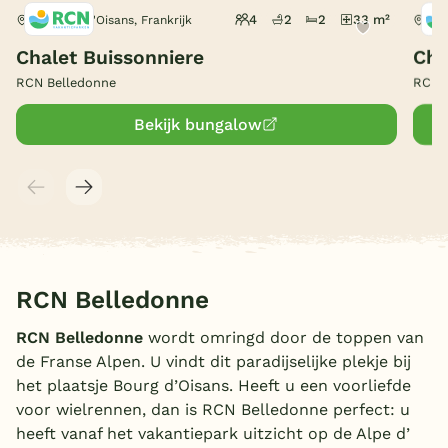
4
2
2
33 m²
Le Bourg-d'Oisans, Frankrijk
Le 
België
Chalet Buissonniere
Cha
Blog
RCN Belledonne
RCN 
Bekijk bungalow
Onze e-boeken
RCN Belledonne
RCN Belledonne
wordt omringd door de toppen van
de Franse Alpen. U vindt dit paradijselijke plekje bij
het plaatsje Bourg d’Oisans. Heeft u een voorliefde
voor wielrennen, dan is RCN Belledonne perfect: u
heeft vanaf het vakantiepark uitzicht op de Alpe d’