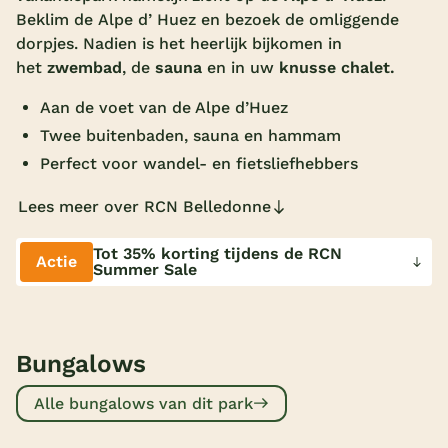
Beklim de Alpe d’ Huez en bezoek de omliggende
Overdekt zwembad
dorpjes. Nadien is het heerlijk bijkomen in
Wildwaterbaan
het
zwembad
, de
sauna
en in uw
knusse chalet.
Indoor speeltuin
Aan de voet van de Alpe d’Huez
Twee buitenbaden, sauna en hammam
Alle populaire faciliteiten
Perfect voor wandel- en fietsliefhebbers
Keuzehulp
Lees meer over RCN Belledonne
Bestemmingen
Tot 35% korting tijdens de RCN
Actie
Summer Sale
Nederland
Veluwe
Bungalows
Texel
Alle bungalows van dit park
Limburg
Duitsland