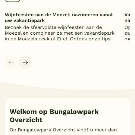
Wijnfeesten aan de Moezel: nazomeren vanaf
Vaka
uw vakantiepark
nat
Bezoek de sfeervolste wijnfeesten aan de
Op z
Moezel en combineer ze met een vakantiepark
zand
in de Moezelstreek of Eifel. Ontdek onze tips.
mooi
Welkom op Bungalowpark
Overzicht
Op Bungalowpark Overzicht vindt u meer dan