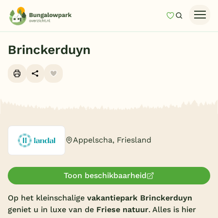
Mijn favori
Zoeken
Homepage
Brinckerduyn
Last minutes
Top 12 aanbiedingen
Zomervakantie
Alle foto's (17)
Nazomeren
Vakantiehuizen
Appelscha, Friesland
Vakantiepark keuzehulp
Onze vakantiegidsen
Toon beschikbaarheid
Vakantieparken
Op het kleinschalige
vakantiepark Brinckerduyn
geniet u in luxe van de
Friese natuur
. Alles is hier
Subtropisch zwembad