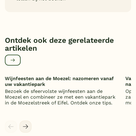
Ontdek ook deze gerelateerde
artikelen
Wijnfeesten aan de Moezel: nazomeren vanaf
Vaka
uw vakantiepark
nat
Bezoek de sfeervolste wijnfeesten aan de
Op z
Moezel en combineer ze met een vakantiepark
zand
in de Moezelstreek of Eifel. Ontdek onze tips.
mooi