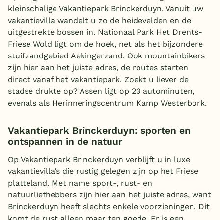
kleinschalige Vakantiepark Brinckerduyn. Vanuit uw
België
vakantievilla wandelt u zo de heidevelden en de
uitgestrekte bossen in. Nationaal Park Het Drents-
Blog
Friese Wold ligt om de hoek, net als het bijzondere
stuifzandgebied Aekingerzand. Ook mountainbikers
zijn hier aan het juiste adres, de routes starten
Onze e-boeken
direct vanaf het vakantiepark. Zoekt u liever de
stadse drukte op? Assen ligt op 23 autominuten,
evenals als Herinneringscentrum Kamp Westerbork.
Vakantiepark Brinckerduyn: sporten en
ontspannen in de natuur
Op Vakantiepark Brinckerduyn verblijft u in luxe
vakantievilla’s die rustig gelegen zijn op het Friese
platteland. Met name sport-, rust- en
natuurliefhebbers zijn hier aan het juiste adres, want
Brinckerduyn heeft slechts enkele voorzieningen. Dit
komt de rust alleen maar ten goede. Er is een