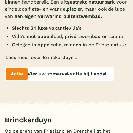
binnen handbereik. Een
uitgestrekt natuurpark
voor
Overdekt zwembad
eindeloos fiets- en wandelplezier, maar ook de luxe
van een eigen
verwarmd buitenzwembad
.
Wildwaterbaan
Slechts 34 luxe vakantievilla's
Indoor speeltuin
Villa's met bubbelbad, privé-zwembad en sauna
Alle populaire faciliteiten
Gelegen in Appelscha, midden in de Friese natuur
Keuzehulp
Lees meer over Brinckerduyn
Bestemmingen
Actie
Vier uw zomervakantie bij Landal
Nederland
Veluwe
Texel
Brinckerduyn
Limburg
Op de grens van Friesland en Drenthe ligt het
Duitsland