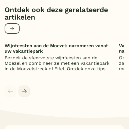
Ontdek ook deze gerelateerde
artikelen
Wijnfeesten aan de Moezel: nazomeren vanaf
Vaka
uw vakantiepark
nat
Bezoek de sfeervolste wijnfeesten aan de
Op z
Moezel en combineer ze met een vakantiepark
zand
in de Moezelstreek of Eifel. Ontdek onze tips.
mooi