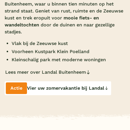
Buitenheem, waar u binnen tien minuten op het
Overdekt zwembad
strand staat. Geniet van rust, ruimte en de Zeeuwse
kust en trek eropuit voor
mooie fiets- en
Wildwaterbaan
wandeltochten
door de duinen en naar gezellige
Indoor speeltuin
stadjes.
Alle populaire faciliteiten
Vlak bij de Zeeuwse kust
Voorheen Kustpark Klein Poelland
Keuzehulp
Kleinschalig park met moderne woningen
Bestemmingen
Lees meer over Landal Buitenheem
Nederland
Actie
Vier uw zomervakantie bij Landal
Veluwe
Texel
Limburg
Duitsland