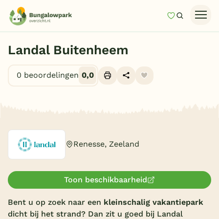
Mijn favori
Zoeken
Homepage
Landal Buitenheem
Last minutes
0 beoordelingen
0,0
Top 12 aanbiedingen
Zomervakantie
Alle foto's (6)
Nazomeren
Vakantiehuizen
Renesse, Zeeland
Vakantiepark keuzehulp
Onze vakantiegidsen
Toon beschikbaarheid
Vakantieparken
Bent u op zoek naar een
kleinschalig vakantiepark
dicht bij het strand? Dan zit u goed bij Landal
Subtropisch zwembad