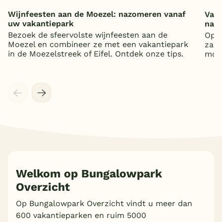
Wijnfeesten aan de Moezel: nazomeren vanaf
Vaka
uw vakantiepark
nat
Bezoek de sfeervolste wijnfeesten aan de
Op z
Moezel en combineer ze met een vakantiepark
zand
in de Moezelstreek of Eifel. Ontdek onze tips.
mooi
Meer inladen
Welkom op Bungalowpark
Overzicht
Op Bungalowpark Overzicht vindt u meer dan
600 vakantieparken en ruim 5000