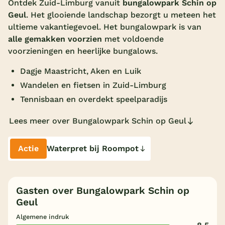
Ontdek Zuid-Limburg vanuit
bungalowpark Schin op
Geul
. Het glooiende landschap bezorgt u meteen het
Overdekt zwembad
ultieme vakantiegevoel. Het bungalowpark is van
Wildwaterbaan
alle gemakken voorzien
met voldoende
voorzieningen en heerlijke bungalows.
Indoor speeltuin
Dagje Maastricht, Aken en Luik
Alle populaire faciliteiten
Wandelen en fietsen in Zuid-Limburg
Keuzehulp
Tennisbaan en overdekt speelparadijs
Lees meer over Bungalowpark Schin op Geul
Bestemmingen
Nederland
Actie
Waterpret bij Roompot
Veluwe
Texel
Gasten over Bungalowpark Schin op
Geul
Limburg
Algemene indruk
Duitsland