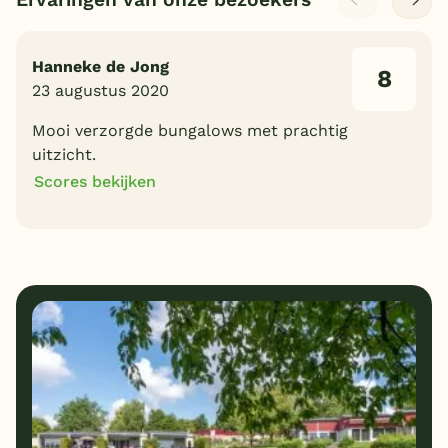
Hanneke de Jong
8
23 augustus 2020
Mooi verzorgde bungalows met prachtig
uitzicht.
Scores bekijken
8
10
Algemene indruk
Ligging
9
10
Eten
Service
10
9
Bungalows
Kindvriendelijk
9
Prijs/kwaliteit