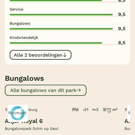
8,5
Service
België
9,5
Bungalows
Blog
9,5
Kindvriendelijk
Onze e-boeken
8,5
Alle 2 beoordelingen
Bungalows
Alle bungalows van dit park
6
1
3
73 m²
Walem, Limburg
Wal
Anjer Royal 6
Ane
Bungalowpark Schin op Geul
Bunga