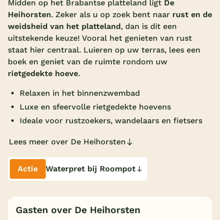
Midden op het Brabantse platteland ligt
De
Heihorsten
. Zeker als u op zoek bent naar
rust en de
Overdekt zwembad
weidsheid van het platteland
, dan is dit een
Wildwaterbaan
uitstekende keuze! Vooral het genieten van rust
staat hier centraal. Luieren op uw terras, lees een
Indoor speeltuin
boek en geniet van de ruimte rondom uw
Alle populaire faciliteiten
rietgedekte hoeve
.
Relaxen in het binnenzwembad
Keuzehulp
Luxe en sfeervolle rietgedekte hoevens
Ideale voor rustzoekers, wandelaars en fietsers
Bestemmingen
Lees meer over De Heihorsten
Nederland
Veluwe
Actie
Waterpret bij Roompot
Texel
Limburg
Gasten over De Heihorsten
Duitsland