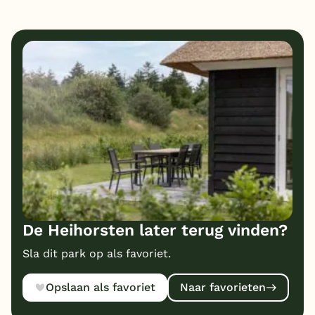
1
5
Eten
Service
1
3
Bungalows
Kindvriendelijk
1
Prijs/kwaliteit
De Heihorsten later terug vinden?
Sla dit park op als favoriet.
Opslaan als favoriet
Naar favorieten