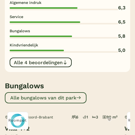
Algemene indruk
6,3
België
Service
6,5
Blog
Bungalows
5,8
Onze e-boeken
Kindvriendelijk
5,0
Alle 4 beoordelingen
Bungalows
Alle bungalows van dit park
6
1
3
90 m²
Someren, Noord-Brabant
Som
Villa 4+2
Wel