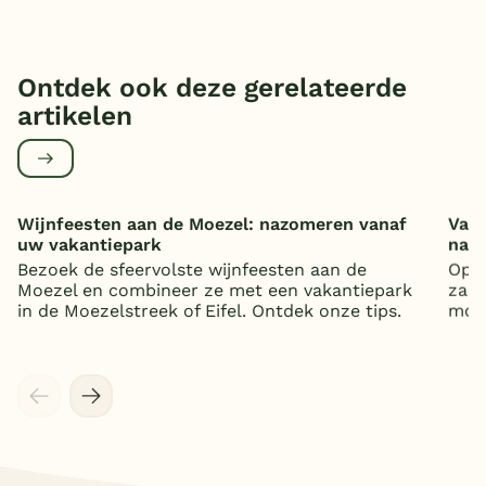
Ontdek ook deze gerelateerde
artikelen
Wijnfeesten aan de Moezel: nazomeren vanaf
Vaka
uw vakantiepark
nat
Bezoek de sfeervolste wijnfeesten aan de
Op z
Moezel en combineer ze met een vakantiepark
zand
in de Moezelstreek of Eifel. Ontdek onze tips.
mooi
Meer inladen