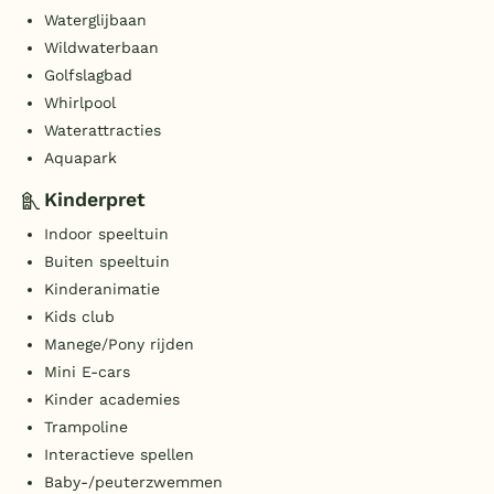
Waterglijbaan
Wildwaterbaan
Golfslagbad
Whirlpool
Waterattracties
Aquapark
Kinderpret
Indoor speeltuin
Buiten speeltuin
Kinderanimatie
Kids club
Manege/Pony rijden
Mini E-cars
Kinder academies
Trampoline
Interactieve spellen
Baby-/peuterzwemmen