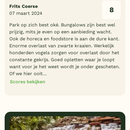
Frits Coerse
8
07 maart 2024
Park op zich best oké. Bungalows zijn best wel
prijzig, mits je even op een aanbieding wacht.
Ook de horeca en foodstore is aan de dure kant.
Enorme overlast van zwarte kraaien. Werkelijk
honderden vogels zorgen voor overlast door het
constante gekrijs. Goed opletten waar je loopt
want voor je het weet wordt je onder gescheten.
Of we hier ooit…
Scores bekijken
8
8
Algemene indruk
Ligging
7
9
Eten
Service
9
8
Bungalows
Kindvriendelijk