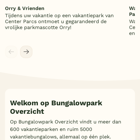
Orry & Vrienden
Wat 
Par
Tijdens uw vakantie op een vakantiepark van
Center Parcs ontmoet u gegarandeerd de
Wat 
vrolijke parkmascotte Orry!
Cent
en 5
Welkom op Bungalowpark
Overzicht
Meer inladen
Op Bungalowpark Overzicht vindt u meer dan
600 vakantieparken en ruim 5000
vakantiebungalows, allemaal op één plek.