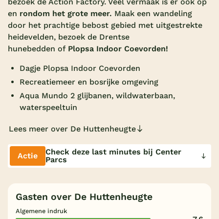
bezoek de Action Factory. Veel vermaak is er ook op
en
rondom het grote meer.
Maak een wandeling
Overdekt zwembad
door het prachtige bebost gebied met uitgestrekte
Wildwaterbaan
heidevelden, bezoek de Drentse
hunebedden of
Plopsa Indoor Coevorden!
Indoor speeltuin
Dagje Plopsa Indoor Coevorden
Alle populaire faciliteiten
Recreatiemeer en bosrijke omgeving
Keuzehulp
Aqua Mundo 2 glijbanen, wildwaterbaan,
waterspeeltuin
Bestemmingen
Lees meer over De Huttenheugte
Nederland
Check deze last minutes bij Center
Actie
Parcs
Veluwe
Texel
Gasten over De Huttenheugte
Limburg
Algemene indruk
Duitsland