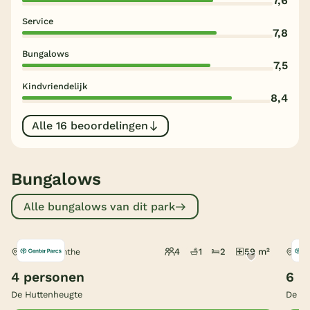
7,6
Service
België
7,8
Bungalows
Blog
7,5
Kindvriendelijk
Onze e-boeken
8,4
Alle 16 beoordelingen
Bungalows
Alle bungalows van dit park
4
1
2
59 m²
Dalen, Drenthe
Dal
4 personen
6 p
De Huttenheugte
De Hu