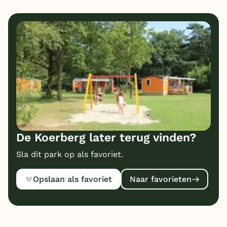
10
10
Eten
Service
1
10
Bungalows
Kindvriendelijk
9
Prijs/kwaliteit
De Koerberg later terug vinden?
Sla dit park op als favoriet.
Opslaan als favoriet
Naar favorieten