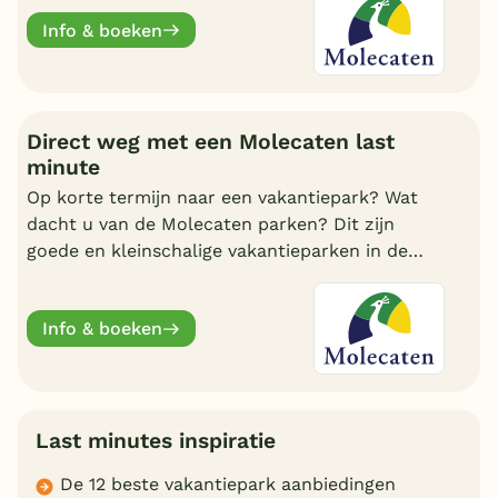
Info & boeken
Direct weg met een Molecaten last
minute
Op korte termijn naar een vakantiepark? Wat
dacht u van de Molecaten parken? Dit zijn
goede en kleinschalige vakantieparken in de
bossen of aan de Hollandse kust. Boek nu één
van de last minutes en geniet van een fijn
Info & boeken
verblijf.
Last minutes inspiratie
De 12 beste vakantiepark aanbiedingen