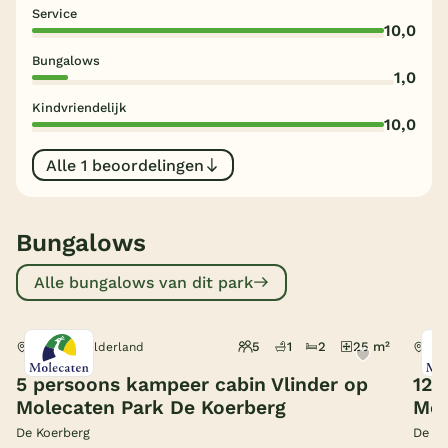
Service
10,0
België
Bungalows
1,0
Blog
Kindvriendelijk
10,0
Onze e-boeken
Alle 1 beoordelingen
Bungalows
Alle bungalows van dit park
5
1
2
25 m²
Heerde, Gelderland
Hee
5 persoons kampeer cabin Vlinder op
12 
Molecaten Park De Koerberg
Mol
De Koerberg
De Ko