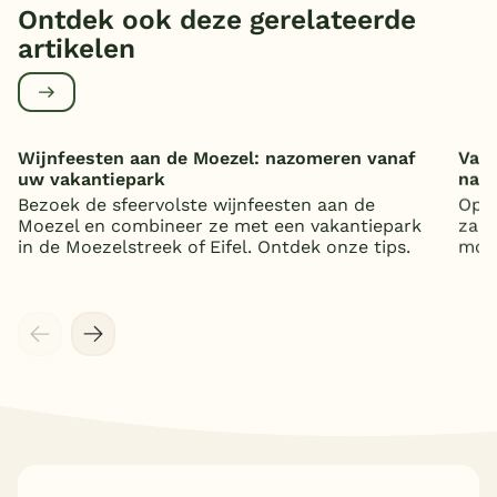
Ontdek ook deze gerelateerde
artikelen
Wijnfeesten aan de Moezel: nazomeren vanaf
Vaka
uw vakantiepark
nat
Bezoek de sfeervolste wijnfeesten aan de
Op z
Moezel en combineer ze met een vakantiepark
zand
in de Moezelstreek of Eifel. Ontdek onze tips.
mooi
Meer inladen