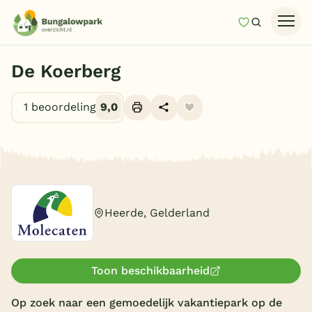
Mijn favori
Zoeken
Homepage
De Koerberg
Last minutes
1 beoordeling
9,0
Top 12 aanbiedingen
Zomervakantie
Alle foto's (10)
Nazomeren
Vakantiehuizen
Heerde, Gelderland
Vakantiepark keuzehulp
Onze vakantiegidsen
Toon beschikbaarheid
Vakantieparken
Op zoek naar een gemoedelijk vakantiepark op de
Subtropisch zwembad