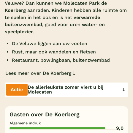
Veluwe? Dan kunnen we
Molecaten Park de
Overdekt zwembad
Koerberg
aanraden. Kinderen hebben alle ruimte om
te spelen in het bos en is het
verwarmde
Wildwaterbaan
buitenzwembad
, goed voor uren
water- en
Indoor speeltuin
speelplezier
.
Alle populaire faciliteiten
De Veluwe liggen aan uw voeten
Rust, maar ook wandelen en fietsen
Keuzehulp
Restaurant, bowlingbaan, buitenzwembad
Lees meer over De Koerberg
Bestemmingen
De allerleukste zomer viert u bij
Nederland
Actie
Molecaten
Veluwe
Texel
Gasten over De Koerberg
Limburg
Algemene indruk
9,0
Duitsland