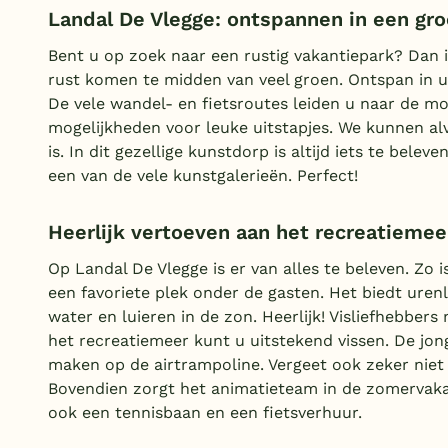
Landal De Vlegge: ontspannen in een gr
Bent u op zoek naar een rustig vakantiepark? Dan i
rust komen te midden van veel groen. Ontspan in 
De vele wandel- en fietsroutes leiden u naar de moo
mogelijkheden voor leuke uitstapjes. We kunnen a
is. In dit gezellige kunstdorp is altijd iets te bele
een van de vele kunstgalerieën. Perfect!
Heerlijk vertoeven aan het recreatieme
Op Landal De Vlegge is er van alles te beleven. Z
een favoriete plek onder de gasten. Het biedt ur
water en luieren in de zon. Heerlijk! Visliefhebber
het recreatiemeer kunt u uitstekend vissen. De jong
maken op de airtrampoline. Vergeet ook zeker niet
Bovendien zorgt het animatieteam in de zomervaka
ook een tennisbaan en een fietsverhuur.