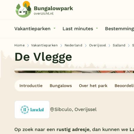
Vakantieparken
Last minutes
Bestemming
Home
Vakantieparken
Nederland
Overijssel
Salland
De Vlegge
Introductie
Bungalows
Over het park
Beoordel
Sibculo, Overijssel
Op zoek naar een
rustig adresje
, dan kunnen we
L