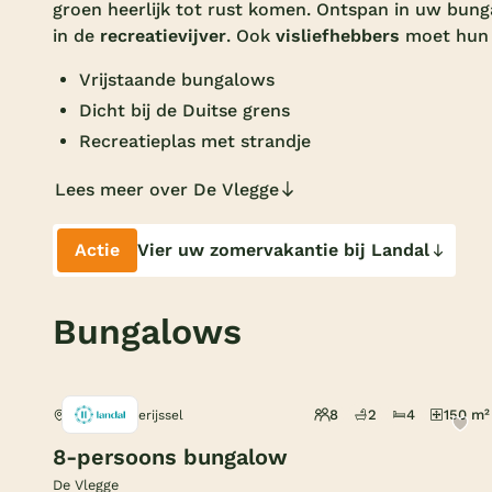
groen heerlijk tot rust komen. Ontspan in uw bunga
in de
recreatievijver
. Ook
visliefhebbers
moet hun h
Vrijstaande bungalows
Dicht bij de Duitse grens
Recreatieplas met strandje
Lees meer over De Vlegge
Actie
Vier uw zomervakantie bij Landal
Bungalows
8
2
4
150 m²
Sibculo, Overijssel
8-persoons bungalow
De Vlegge