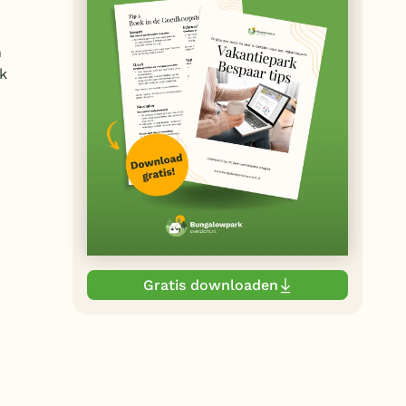
n
k
Gratis downloaden