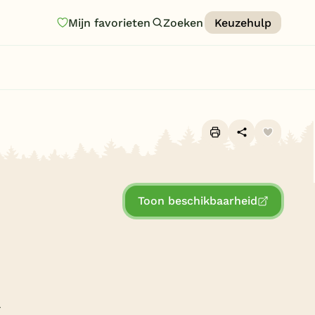
Mijn favorieten
Zoeken
Keuzehulp
Homepage
Last minutes
Top 12 aanbiedingen
Zomervakantie
Alle foto's (10)
Nazomeren
Toon beschikbaarheid
Vakantiehuizen
Vakantiepark keuzehulp
Onze vakantiegidsen
Vakantieparken
l