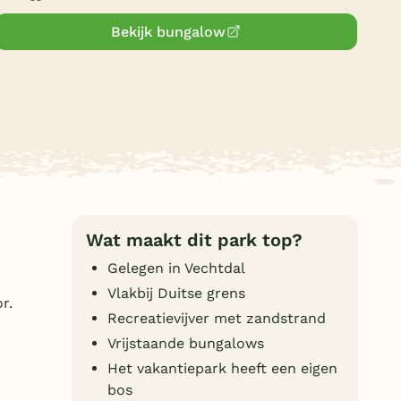
Duitsland
Bekijk bungalow
België
Blog
Onze e-boeken
Wat maakt dit park top?
Gelegen in Vechtdal
Vlakbij Duitse grens
r.
Recreatievijver met zandstrand
Vrijstaande bungalows
Het vakantiepark heeft een eigen
bos