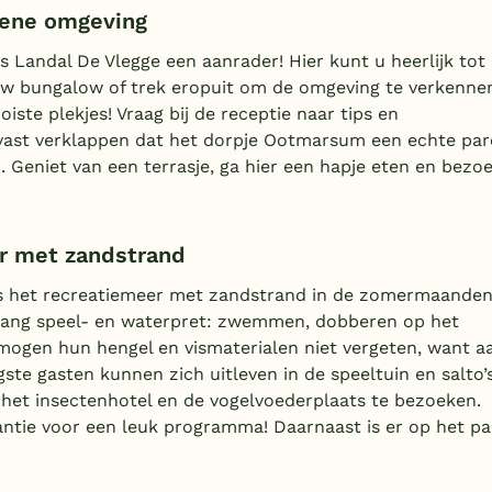
oene omgeving
s Landal De Vlegge een aanrader! Hier kunt u heerlijk tot
uw bungalow of trek eropuit om de omgeving te verkenne
iste plekjes! Vraag bij de receptie naar tips en
lvast verklappen dat het dorpje Ootmarsum een echte par
ven. Geniet van een terrasje, ga hier een hapje eten en bezo
er met zandstrand
o is het recreatiemeer met zandstrand in de zomermaande
enlang speel- en waterpret: zwemmen, dobberen op het
s mogen hun hengel en vismaterialen niet vergeten, want a
ste gasten kunnen zich uitleven in de speeltuin en salto’
 het insectenhotel en de vogelvoederplaats te bezoeken.
ntie voor een leuk programma! Daarnaast is er op het pa