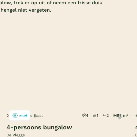
low, trek er op uit of neem een frisse duik
engel niet vergeten.
4
1
2
95 m²
Sibculo, Overijssel
4-persoons bungalow
De Vlegge