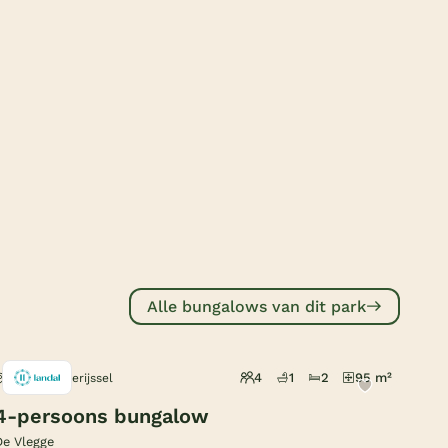
Subtropisch zwembad
Overdekt zwembad
Wildwaterbaan
Indoor speeltuin
Alle populaire faciliteiten
Keuzehulp
Bestemmingen
Alle bungalows van dit park
Nederland
Veluwe
4
1
2
95 m²
Sibculo, Overijssel
Texel
4-persoons bungalow
Limburg
De Vlegge