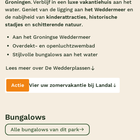
Groningen
. Verblijf in een
luxe vakantiehuis
aan het
Overdekt zwembad
water. Geniet van de ligging aan
het Weddermeer
en
de nabijheid van
kinderattracties
,
historische
Wildwaterbaan
stadjes
en
schitterende natuur
.
Indoor speeltuin
Aan het Groningse Weddermeer
Alle populaire faciliteiten
Overdekt- en openluchtzwembad
Stijlvolle bungalows aan het water
Keuzehulp
Lees meer over De Wedderplassen
Bestemmingen
Actie
Vier uw zomervakantie bij Landal
Nederland
Veluwe
Bungalows
Texel
Limburg
Alle bungalows van dit park
Duitsland