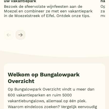
uw vakantiepark
nat
Bezoek de sfeervolste wijnfeesten aan de
Op z
Moezel en combineer ze met een vakantiepark
zand
in de Moezelstreek of Eifel. Ontdek onze tips.
mooi
Welkom op Bungalowpark
Overzicht
Meer inladen
Op Bungalowpark Overzicht vindt u meer dan
600 vakantieparken en ruim 5000
vakantiebungalows, allemaal op één plek.
Waarom eindeloos zoeken? Vergelijk eenvoudig