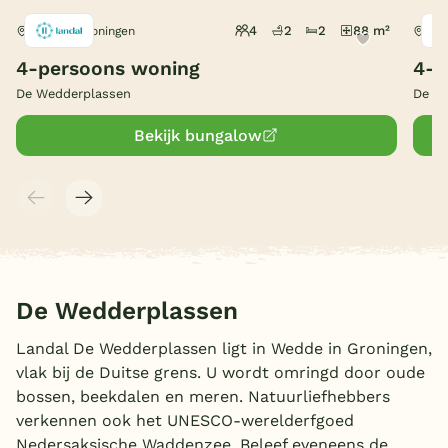
4
2
2
88 m²
Wedde, Groningen
Wed
België
4-persoons woning
4-p
Blog
De Wedderplassen
De W
Bekijk bungalow
Onze e-boeken
De Wedderplassen
Landal De Wedderplassen ligt in Wedde in Groningen,
vlak bij de Duitse grens. U wordt omringd door oude
bossen, beekdalen en meren. Natuurliefhebbers
verkennen ook het UNESCO-werelderfgoed
Nedersaksische Waddenzee. Beleef eveneens de