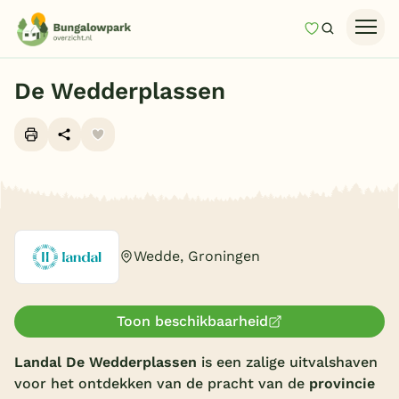
Mijn favori
Zoeken
Homepage
De Wedderplassen
Last minutes
Top 12 aanbiedingen
Zomervakantie
Alle foto's (10)
Nazomeren
Vakantiehuizen
Wedde, Groningen
Vakantiepark keuzehulp
Onze vakantiegidsen
Toon beschikbaarheid
Vakantieparken
Landal De Wedderplassen
is een zalige uitvalshaven
voor het ontdekken van de pracht van de
provincie
Subtropisch zwembad