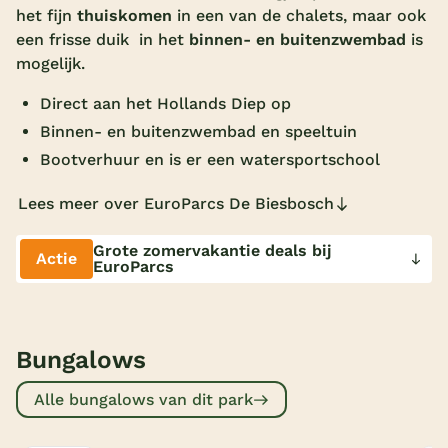
het fijn
thuiskomen
in een van de chalets, maar ook
Overdekt zwembad
een frisse duik in het
binnen- en buitenzwembad
is
mogelijk.
Wildwaterbaan
Direct aan het Hollands Diep op
Indoor speeltuin
Binnen- en buitenzwembad en speeltuin
Alle populaire faciliteiten
Bootverhuur en is er een watersportschool
Keuzehulp
Lees meer over EuroParcs De Biesbosch
Bestemmingen
Grote zomervakantie deals bij
Actie
EuroParcs
Nederland
Veluwe
Bungalows
Texel
Alle bungalows van dit park
Limburg
Duitsland