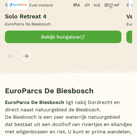
4
1
2
27 m²
Dordrecht, Zuid-Holland
Dor
België
Solo Retreat 4
Vel
EuroParcs De Biesbosch
EuroP
Blog
Bekijk bungalow
Onze e-boeken
EuroParcs De Biesbosch
EuroParcs De Biesbosch
ligt nabij Dordrecht en
direct naast natuurgebied de Biesbosch.
De Biesbosch is een zeer waterrijk natuurgebied
dat bestaat uit een doolhof van riviertjes en eilandjes
met wilgenbossen en riet. U kunt er prima wandelen,