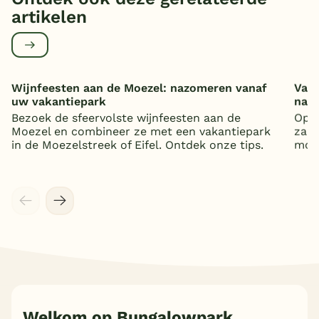
artikelen
Wijnfeesten aan de Moezel: nazomeren vanaf
Vaka
uw vakantiepark
nat
Bezoek de sfeervolste wijnfeesten aan de
Op z
Moezel en combineer ze met een vakantiepark
zand
in de Moezelstreek of Eifel. Ontdek onze tips.
mooi
Welkom op Bungalowpark