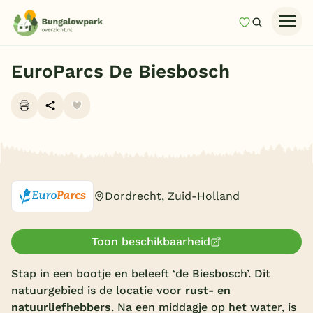
Mijn favori
Zoeken
Homepage
EuroParcs De Biesbosch
Last minutes
Top 12 aanbiedingen
Zomervakantie
Alle foto's (10)
Nazomeren
Vakantiehuizen
Dordrecht, Zuid-Holland
Vakantiepark keuzehulp
Onze vakantiegidsen
Toon beschikbaarheid
Stap in een bootje en beleeft ‘de Biesbosch’. Dit
Vakantieparken
natuurgebied is de locatie voor
rust- en
Subtropisch zwembad
natuurliefhebbers
. Na een middagje op het water, is