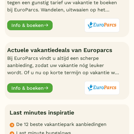
tegen een gunstig tarief uw vakantie te boeken
bij EuroParcs. Wandelen, uitwaaien op het
strand, zwemmen en nadien genieten in uw
eigen bungalow
Info & boeken
Actuele vakantiedeals van Europarcs
Bij EuroParcs vindt u altijd een scherpe
aanbieding, zodat uw vakantie nóg leuker
wordt. Of u nu op korte termijn op vakantie wilt
of liever vroeg boekt, EuroParcs heeft altijd
actuele vakantiedeals.
Info & boeken
Last minutes inspiratie
De 12 beste vakantiepark aanbiedingen
Last minute bungalows