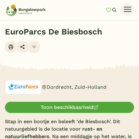
Mijn favori
Zoeken
Homepage
EuroParcs De Biesbosch
Last minutes
Top 12 aanbiedingen
Zomervakantie
Alle foto's (10)
Nazomeren
Vakantiehuizen
Dordrecht, Zuid-Holland
Vakantiepark keuzehulp
Onze vakantiegidsen
Toon beschikbaarheid
Stap in een bootje en beleeft ‘de Biesbosch’. Dit
Vakantieparken
natuurgebied is de locatie voor
rust- en
Subtropisch zwembad
natuurliefhebbers
. Na een middagje op het water, is