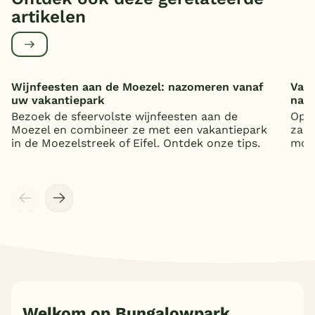
artikelen
Wijnfeesten aan de Moezel: nazomeren vanaf
Vaka
uw vakantiepark
nat
Bezoek de sfeervolste wijnfeesten aan de
Op z
Moezel en combineer ze met een vakantiepark
zand
in de Moezelstreek of Eifel. Ontdek onze tips.
mooi
Welkom op Bungalowpark