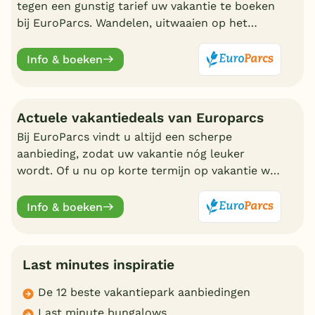
tegen een gunstig tarief uw vakantie te boeken
bij EuroParcs. Wandelen, uitwaaien op het
strand, zwemmen en nadien genieten in uw
eigen bungalow
Info & boeken
Actuele vakantiedeals van Europarcs
Bij EuroParcs vindt u altijd een scherpe
aanbieding, zodat uw vakantie nóg leuker
wordt. Of u nu op korte termijn op vakantie wilt
of liever vroeg boekt, EuroParcs heeft altijd
actuele vakantiedeals.
Info & boeken
Last minutes inspiratie
De 12 beste vakantiepark aanbiedingen
Last minute bungalows