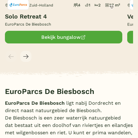
4
1
2
27 m²
Dordrecht, Zuid-Holland
Dor
België
Solo Retreat 4
Vel
EuroParcs De Biesbosch
EuroP
Blog
Bekijk bungalow
Onze e-boeken
EuroParcs De Biesbosch
EuroParcs De Biesbosch
ligt nabij Dordrecht en
direct naast natuurgebied de Biesbosch.
De Biesbosch is een zeer waterrijk natuurgebied
dat bestaat uit een doolhof van riviertjes en eilandjes
met wilgenbossen en riet. U kunt er prima wandelen,