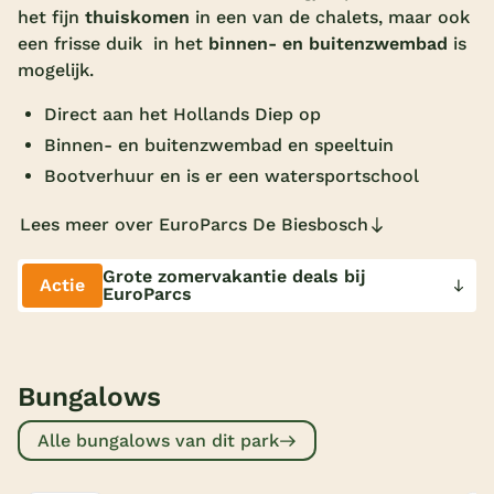
het fijn
thuiskomen
in een van de chalets, maar ook
Overdekt zwembad
een frisse duik in het
binnen- en buitenzwembad
is
mogelijk.
Wildwaterbaan
Direct aan het Hollands Diep op
Indoor speeltuin
Binnen- en buitenzwembad en speeltuin
Alle populaire faciliteiten
Bootverhuur en is er een watersportschool
Keuzehulp
Lees meer over EuroParcs De Biesbosch
Bestemmingen
Grote zomervakantie deals bij
Actie
EuroParcs
Nederland
Veluwe
Bungalows
Texel
Alle bungalows van dit park
Limburg
Duitsland