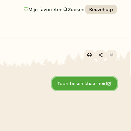
Mijn favorieten
Zoeken
Keuzehulp
Homepage
Last minutes
Top 12 aanbiedingen
Zomervakantie
Alle foto's (10)
Nazomeren
Toon beschikbaarheid
Vakantiehuizen
Vakantiepark keuzehulp
Onze vakantiegidsen
Vakantieparken