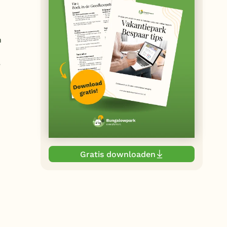
n
e
Gratis downloaden