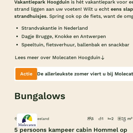
Vakantiepark Hoogduin
is hét vakantiepark voor 
strand liggen aan uw voeten! Wilt u echt
eens slap
strandhuisjes
. Spring ook op de fiets, want de omg
Strandvakantie in Nederland
Dagje Brugge, Knokke en Antwerpen
Speeltuin, fietsverhuur, ballenbak en snackbar
Lees meer over Molecaten Hoogduin
Actie
De allerleukste zomer viert u bij Moleca
Bungalows
5
1
2
25 m²
Cadzand, Zeeland
5 persoons kampeer cabin Hommel op