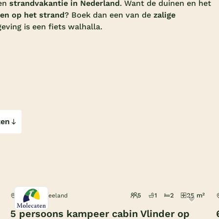
een
strandvakantie in Nederland
. Want de duinen en het
en op het strand
? Boek dan een van de
zalige
eving is een fiets walhalla.
ten
5
1
2
25 m²
Cadzand, Zeeland
5 persoons kampeer cabin Vlinder op