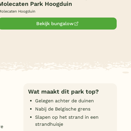
Molecaten Park Hoogduin
Duitsland
Molecaten Hoogduin
België
Bekijk bungalow
Blog
Onze e-boeken
Wat maakt dit park top?
Gelegen achter de duinen
Nabij de Belgische grens
Slapen op het strand in een
strandhuisje
re