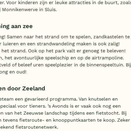
. Voor kinderen zijn er leuke attracties in de buurt, zoal
j Monnikenwerve in Sluis.
ing aan zee
g! Samen naar het strand om te spelen, zandkastelen te
 luieren en een strandwandeling maken is ook zalig!
het strand. Ook op het park valt er genoeg te beleven!
n, het avontuurlijke speelschip en op de airtrampoline.
veld of beleef uren speelplezier in de binnenspeeltuin. Bij
jong en oud!
ten door Zeeland
tieteam een gevarieerd programma. Van knutselen en
peciaal voor tieners. ’s Avonds is er vaak ook nog een
n van het Zeeuwse landschap tijdens een fietstocht. Bij
n tevens fietsroute- en knooppuntkaarten te koop. Zeker
tekend fietsroutenetwerk.