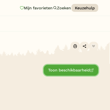
Mijn favorieten
Zoeken
Keuzehulp
Homepage
Last minutes
Top 12 aanbiedingen
Zomervakantie
Alle foto's (18)
Nazomeren
Toon beschikbaarheid
Vakantiehuizen
Vakantiepark keuzehulp
Onze vakantiegidsen
Vakantieparken