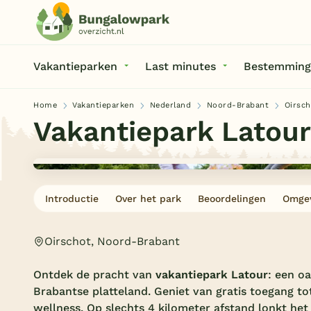
Vakantieparken
Last minutes
Bestemming
Home
Vakantieparken
Nederland
Noord-Brabant
Oirsch
Vakantiepark Latour
Introductie
Over het park
Beoordelingen
Omge
Oirschot, Noord-Brabant
Ontdek de pracht van
vakantiepark Latour
: een o
Brabantse platteland. Geniet van gratis toegang 
wellness. Op slechts 4 kilometer afstand lonkt h