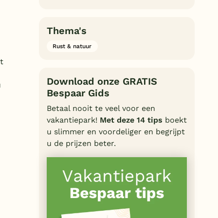
Duitsland
België
Thema's
Rust & natuur
Blog
t
Onze e-boeken
Download onze GRATIS
u
Bespaar Gids
Betaal nooit te veel voor een
vakantiepark!
Met deze 14 tips
boekt
u slimmer en voordeliger en begrijpt
u de prijzen beter.
n