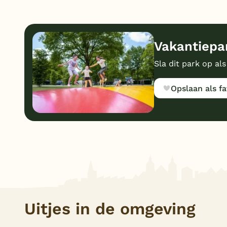
Vakantiepar
Sla dit park op als
Opslaan als fa
Uitjes in de omgeving