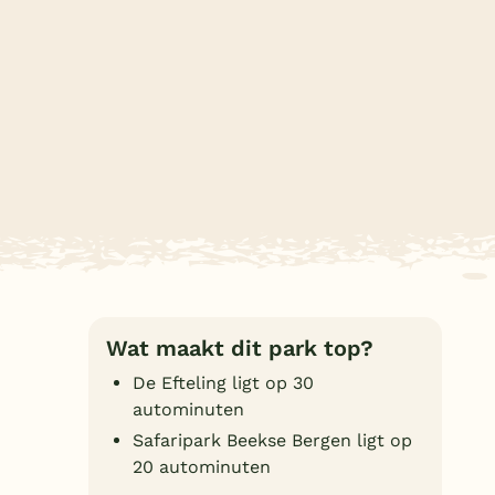
Subtropisch zwembad
Overdekt zwembad
Wildwaterbaan
Indoor speeltuin
Alle populaire faciliteiten
Keuzehulp
Bestemmingen
Wat maakt dit park top?
Nederland
De Efteling ligt op 30
Veluwe
autominuten
Texel
Safaripark Beekse Bergen ligt op
20 autominuten
Limburg