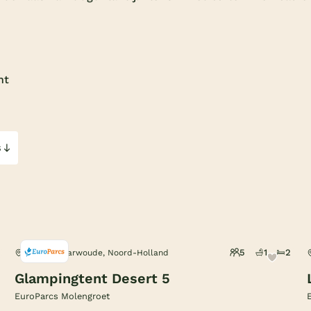
ht
s
5
1
2
Noord-Scharwoude, Noord-Holland
Glampingtent Desert 5
EuroParcs Molengroet