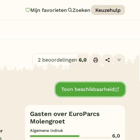
Mijn favorieten
Zoeken
Keuzehulp
Homepage
Last minutes
Top 12 aanbiedingen
2 beoordelingen
6,0
Zomervakantie
Alle foto's (10)
Nazomeren
Toon beschikbaarheid
Vakantiehuizen
Vakantiepark keuzehulp
Gasten over EuroParcs
Onze vakantiegidsen
Molengroet
Vakantieparken
r
Algemene indruk
6,0
n