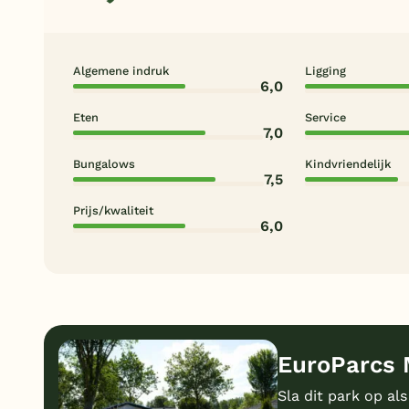
Algemene indruk
Ligging
6,0
Eten
Service
7,0
Bungalows
Kindvriendelijk
7,5
Prijs/kwaliteit
6,0
EuroParcs 
Sla dit park op als