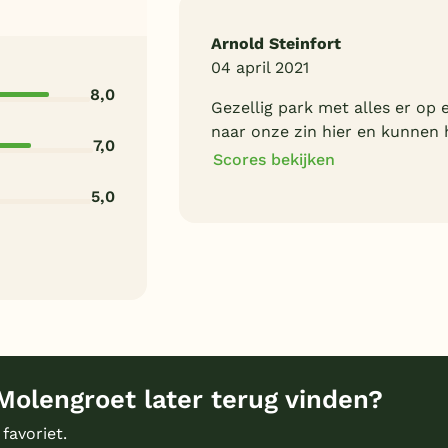
Arnold Steinfort
04 april 2021
8,0
Gezellig park met alles er op
naar onze zin hier en kunnen 
7,0
Scores bekijken
5,0
8
Algemene indruk
8
Eten
9
Bungalows
9
Prijs/kwaliteit
Molengroet later terug vinden?
 favoriet.