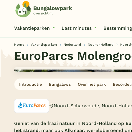
Vakantieparken
Last minutes
Bestemming
Home
Vakantieparken
Nederland
Noord-Holland
Noord
EuroParcs Molengro
Introductie
Bungalows
Over het park
Beoordel
Noord-Scharwoude, Noord-Holla
Geniet van de fraai natuur in Noord-Holland op
Eu
het strand
, maar ook
Alkmaar
, wereldberoemd om d