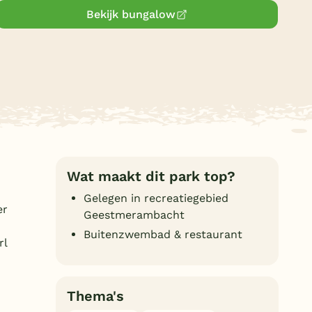
Bekijk bungalow
Duitsland
België
Blog
Onze e-boeken
Wat maakt dit park top?
Gelegen in recreatiegebied
er
Geestmerambacht
Buitenzwembad & restaurant
rl
Thema's