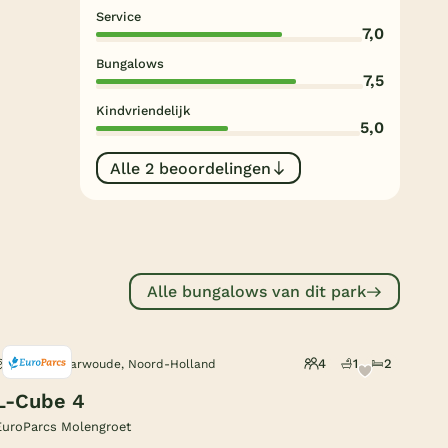
Subtropisch zwembad
Service
7,0
Overdekt zwembad
Bungalows
7,5
Wildwaterbaan
Kindvriendelijk
5,0
Indoor speeltuin
Alle populaire faciliteiten
Alle 2 beoordelingen
Keuzehulp
Bestemmingen
Alle bungalows van dit park
Nederland
Veluwe
4
1
2
Noord-Scharwoude, Noord-Holland
Texel
L-Cube 4
EuroParcs Molengroet
Limburg