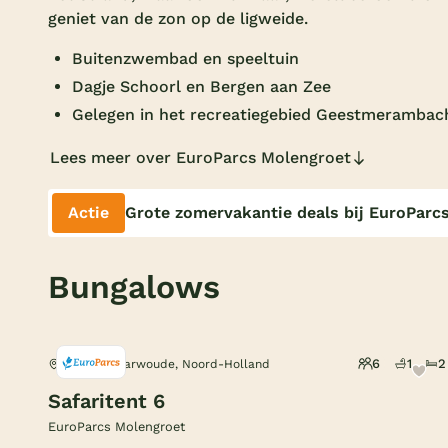
geniet van de zon op de ligweide.
Buitenzwembad en speeltuin
Dagje Schoorl en Bergen aan Zee
Gelegen in het recreatiegebied Geestmerambac
Lees meer over EuroParcs Molengroet
Actie
Grote zomervakantie deals bij EuroParc
Bungalows
6
1
2
Noord-Scharwoude, Noord-Holland
Safaritent 6
EuroParcs Molengroet