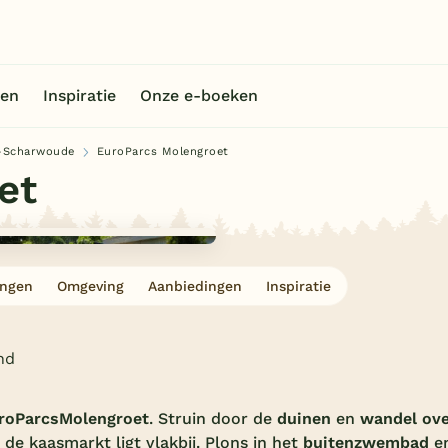
en
Inspiratie
Onze e-boeken
-Scharwoude
EuroParcs Molengroet
et
ingen
Omgeving
Aanbiedingen
Inspiratie
nd
roParcs
Molengroet
. Struin door de
duinen
en
wandel ove
e kaasmarkt ligt vlakbij. Plons in het
buitenzwembad
e