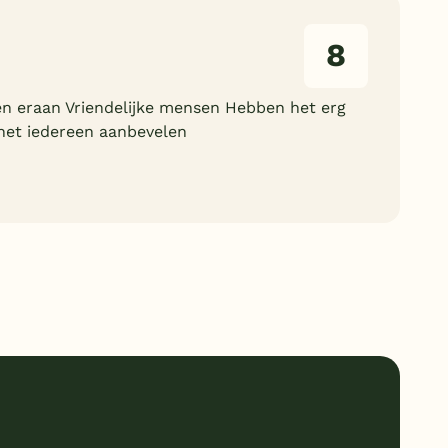
8
 en eraan Vriendelijke mensen Hebben het erg
het iedereen aanbevelen
9
Ligging
8
Service
8
Kindvriendelijk