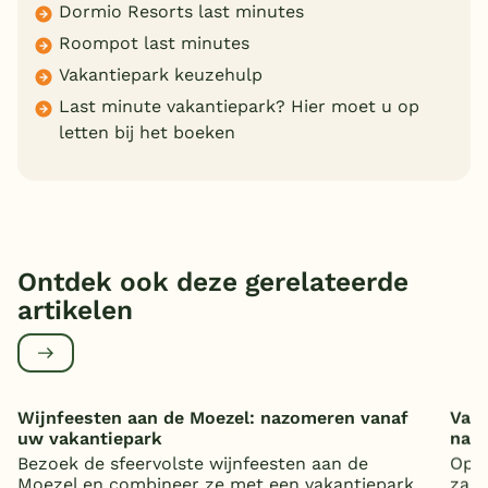
Dormio Resorts last minutes
Roompot last minutes
Vakantiepark keuzehulp
Last minute vakantiepark? Hier moet u op
letten bij het boeken
Ontdek ook deze gerelateerde
artikelen
Wijnfeesten aan de Moezel: nazomeren vanaf
Vaka
uw vakantiepark
nat
Bezoek de sfeervolste wijnfeesten aan de
Op z
Moezel en combineer ze met een vakantiepark
zand