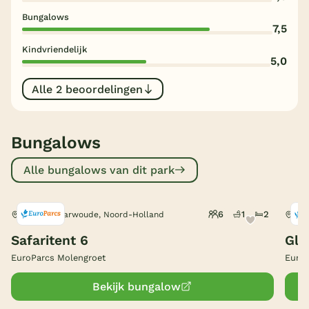
Bungalows
België
7,5
Kindvriendelijk
Blog
5,0
Alle 2 beoordelingen
Onze e-boeken
Bungalows
Alle bungalows van dit park
6
1
2
Noord-Scharwoude, Noord-Holland
Noo
Safaritent 6
Gla
EuroParcs Molengroet
EuroP
Bekijk bungalow