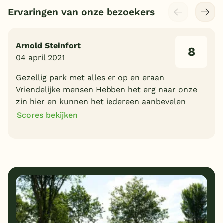
Ervaringen van onze bezoekers
Arnold Steinfort
8
04 april 2021
Gezellig park met alles er op en eraan
Vriendelijke mensen Hebben het erg naar onze
zin hier en kunnen het iedereen aanbevelen
Scores bekijken
8
9
Algemene indruk
Ligging
8
8
Eten
Service
9
8
Bungalows
Kindvriendelijk
9
Prijs/kwaliteit