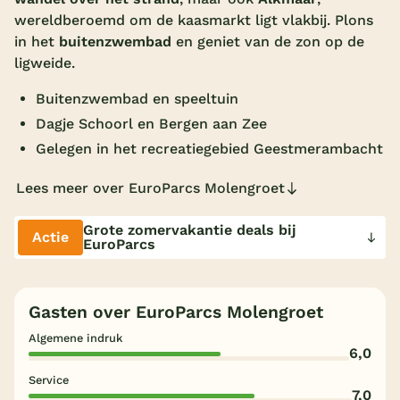
wereldberoemd om de kaasmarkt ligt vlakbij. Plons
Overdekt zwembad
in het
buitenzwembad
en geniet van de zon op de
Wildwaterbaan
ligweide.
Indoor speeltuin
Buitenzwembad en speeltuin
Dagje Schoorl en Bergen aan Zee
Alle populaire faciliteiten
Gelegen in het recreatiegebied Geestmerambacht
Keuzehulp
Lees meer over EuroParcs Molengroet
Bestemmingen
Grote zomervakantie deals bij
Actie
EuroParcs
Nederland
Veluwe
Gasten over EuroParcs Molengroet
Texel
Algemene indruk
6,0
Limburg
Service
7,0
Duitsland