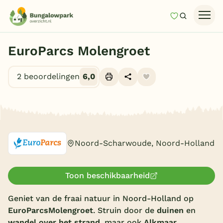
Mijn favori
Zoeken
Homepage
EuroParcs Molengroet
Last minutes
2 beoordelingen
6,0
Top 12 aanbiedingen
Zomervakantie
Alle foto's (10)
Nazomeren
Vakantiehuizen
Noord-Scharwoude, Noord-Holland
Vakantiepark keuzehulp
Onze vakantiegidsen
Toon beschikbaarheid
Vakantieparken
Geniet van de fraai natuur in Noord-Holland op
EuroParcs
Molengroet
. Struin door de
duinen
en
Subtropisch zwembad
wandel over het strand
, maar ook
Alkmaar
,