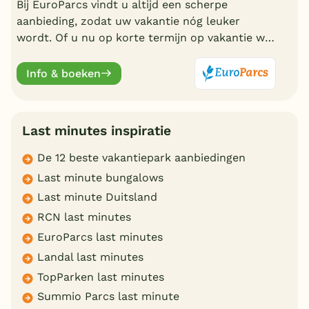
Bij EuroParcs vindt u altijd een scherpe
aanbieding, zodat uw vakantie nóg leuker
wordt. Of u nu op korte termijn op vakantie wilt
of liever vroeg boekt, EuroParcs heeft altijd
actuele vakantiedeals.
Info & boeken
Last minutes inspiratie
De 12 beste vakantiepark aanbiedingen
Last minute bungalows
Last minute Duitsland
RCN last minutes
EuroParcs last minutes
Landal last minutes
TopParken last minutes
Summio Parcs last minute