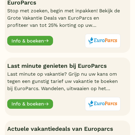
EuroParcs
Stop met zoeken, begin met inpakken! Bekijk de
Grote Vakantie Deals van EuroParcs en
profiteer van tot 25% korting op uw
zomervakantie.
Info & boeken
Last minute genieten bij EuroParcs
Last minute op vakantie? Grijp nu uw kans om
tegen een gunstig tarief uw vakantie te boeken
bij EuroParcs. Wandelen, uitwaaien op het
strand, zwemmen en nadien genieten in uw
eigen bungalow
Info & boeken
Actuele vakantiedeals van Europarcs